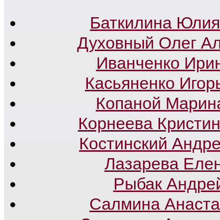
Баткилина Юлия
Духовный Олег А
Иванченко Ири
Касьяненко Игор
Копаной Марин
Корнеева Кристи
Костинский Андр
Лазарева Еле
Рыбак Андре
Салмина Анаста