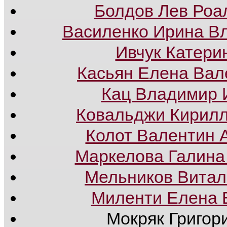
Болдов Лев Роа
Василенко Ирина В
Ивчук Катери
Касьян Елена Ва
Кац Владимир 
Ковальджи Кирил
Колот Валентин 
Маркелова Галина
Мельников Витал
Миленти Елена 
Мокряк Григори