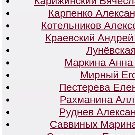
Карижинский Вячесл
Карпенко Алекса
Котельников Алекс
Краевский Андрей
Лунёвска
Маркина Анна
Мирный Ег
Пестерева Еле
Рахманина Алл
Руднев Алекса
Саввиных Марина