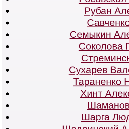
Рубан Ал
Савченк
Семыкин Але
Соколова 
Стреминск
Сухарев Вал
Тараненко 
Хинт Алек
Шаманов
Шарга Лю
Щедринский А