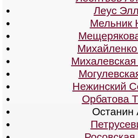
Леус Эл
Мельник 
Мещерякова
Михайленко
Михалевская
Могулевска
Нежинский С
Орбатова Т
Останин 
Петрусев
Росовская