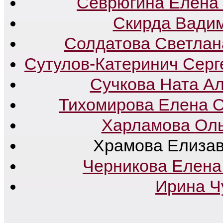
Севрюгина Елена
Скирда Вади
Солдатова Светлан
Сутулов-Катеринич Сер
Сучкова Ната А
Тихомирова Елена 
Харламова Оль
Храмова Елизаве
Черникова Елена
Ирина Ч