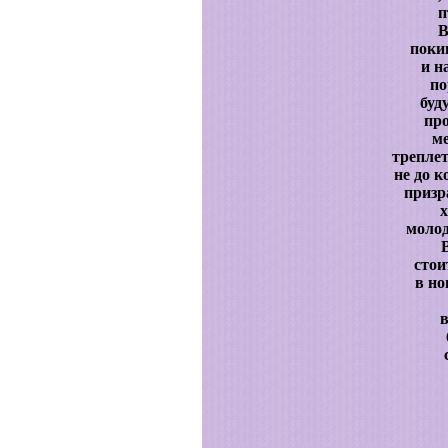
п
В
поки
и н
по
буд
про
ме
трепле
не до к
призр
х
молод
В
стои
в но
в