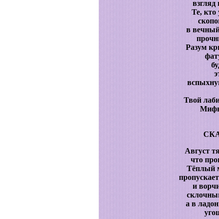
взгляд
Те, кто
скопо
в вечный
прочн
Разум кр
фат
бу
э
вспыхну
Твой лаби
Мифы 
СКА
Август т
что про
Тёплый 
пропускает
и ворчи
склочным
а в ладо
уго