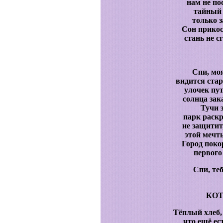
нам не по
тайный 
только 
Сон прико
стань не 
Спи, моя
видится стар
улочек пу
солнца зак
Тучи 
парк раск
не защитит,
этой мечт
Город поко
первого
Спи, те
КОТ
Тёплый хлеб,
что ещё ес