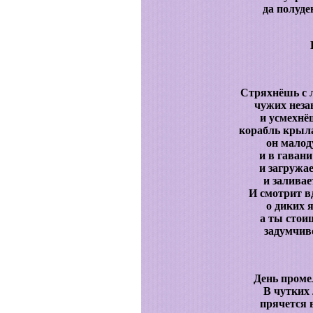
да полуде
Стряхнёшь с 
чужих нез
и усмехнё
корабль крыл
он малод
и в гаван
и загружа
и заливае
И смотрит в
о диких 
а ты стоиш
задумчиво
День проме
В чутких 
прячется 