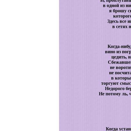
И, проплутавш
в одной из н
я брошу с
которого
Здесь все 
в сетях 
Когда-нибуд
вино из пог
цедить, 
Сбежавшег
не вороти
не посчит
в которы
торгуют смыс
Недорого б
Не потому ль, 
Когда устане