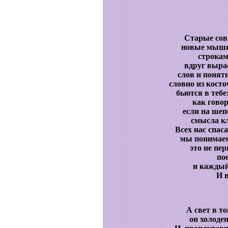
Старые сов
новые мыши
строкам
вдруг выра
слов и понят
словно из кост
бьются в тебе
как говор
если на шеп
смысла кл
Всех нас спаса
мы понимаем
это не пе
по
и каждый
И 
А свет в т
он холоде