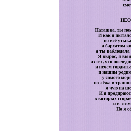
смо
НЕО
Наташка, ты по
И как я пыталс
но всё утык
и бархатом к
а ты наблюдала 
Я вырос, я выж
из тех, что послед
и нечем гордитьс
и нашим роди
у самого моря
но лёжа в транше
я чую на ше
И я продираюс
в которых сгора
и в этом
Но я о