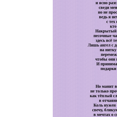
и ясно раз
сведи мен
но не про
ведь я не
с тех
кто
Накрытый с
песочные ча
здесь всё т
Лишь ангел с 
на нитку
перемеж
чтобы они 
И принимаю
подарки 
Но манит в
не только про
как тёплый с
в отчаян
Коль нужен 
свечу, блик
в мечтах о с