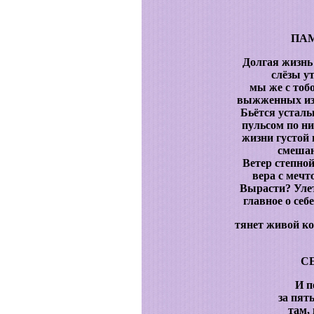
ПА
Долгая жизнь 
слёзы ут
мы же с тоб
выжженных из
Бьётся усталы
пульсом по ни
жизни густой 
смешан
Ветер степной
вера с мечт
Вырасти? Уле
главное о се
тянет живой ко
С
И п
за пят
там,