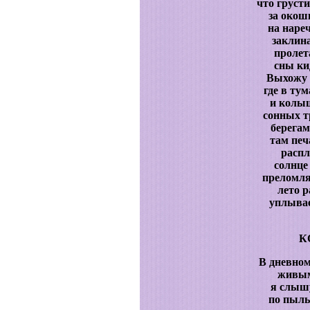
что груст
за окош
на наре
заклин
пролет
сны ки
Выхожу 
где в ту
и колы
сонных т
берегам
там печ
распл
солнце
преломля
лето 
уплывае
К
В дневном
живым
я слышу
по пыль