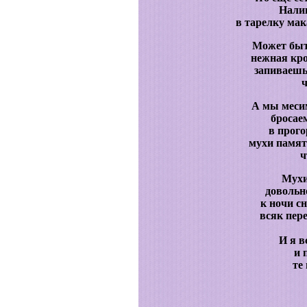
Нали
в тарелку мак
Может быть
нежная кро
запиваешь
ч
А мы меси
бросае
в прого
мухи памя
ч
Мухи
довольн
к ночи с
всяк пере
И я в
и 
те