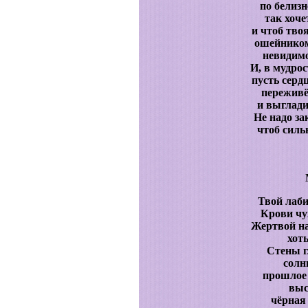
по белиз
так хоче
и чтоб тво
ошейником
невидимо
И, в мудро
пусть сердц
переживё
и выглади
Не надо за
чтоб силь
Твой лаби
Крови чу
Жертвой на
хоть
Стены г
солн
прошлое 
выс
чёрная 