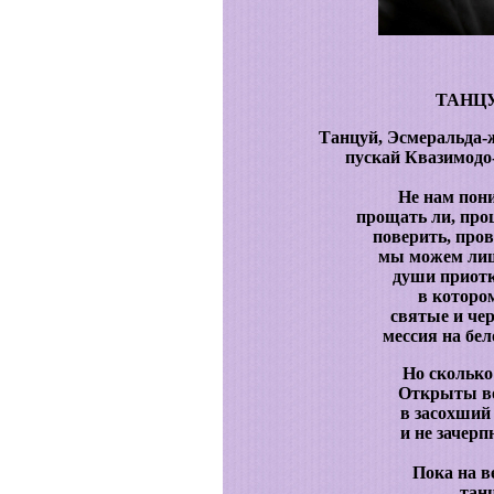
ТАНЦ
Танцуй, Эсмеральда-ж
пускай Квазимодо-
Не нам пони
прощать ли, про
поверить, пров
мы можем лишь
души приот
в которо
святые и чер
мессия на бе
Но сколько
Открыты во
в засохший
и не зачерп
Пока на в
танц