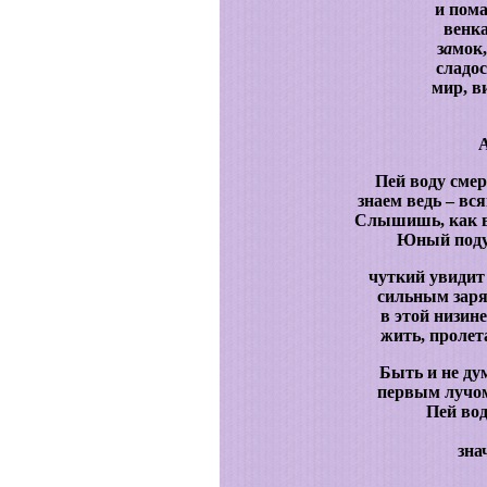
и пома
венка
з
а
мок,
сладос
мир, в
Пей воду смер
знаем ведь – вс
Слышишь, как в
Юный подум
чуткий увидит
сильным зар
в этой низин
жить, пролет
Быть и не дум
первым лучом
Пей вод
зна