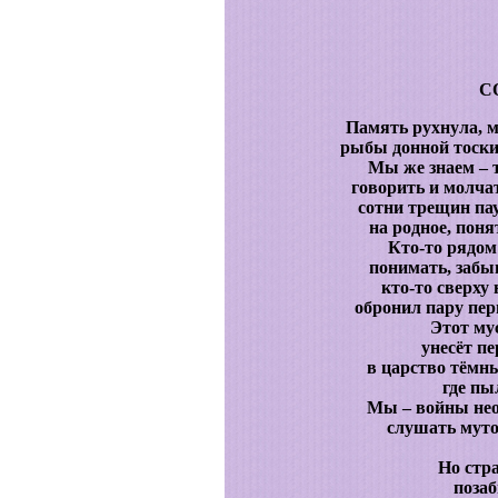
С
Память рухнула, м
рыбы донной тоски
Мы же знаем – 
говорить и молча
сотни трещин па
на родное, поня
Кто-то рядом
понимать, забы
кто-то сверху 
обронил пару пер
Этот му
унесёт п
в царство тёмны
где пы
Мы – войны нео
слушать муто
Но стр
позаб