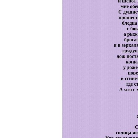
и шепот
мне обе
С душис
прошест
бледна
с бо
а рыж
броса
и в зеркал
грядущ
дож пост
когда
у доже
пове
и сгине
где с
А что с
С
солнца ию