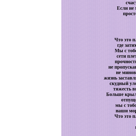
счас
Если не 
прост
Что это п
где зат
Мы с тоб
сети пле
прочность
не пропуска
не минов
жизнь заставл
скудный ул
тяжесть в
Больше крыло
отпущ
мы с тоб
наши мор
Что это п