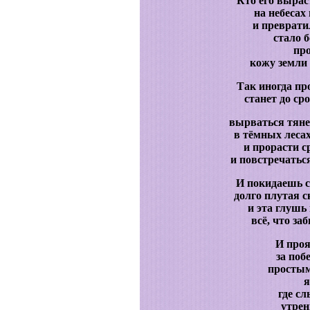
Кто его вырас
на небесах
и преврати
стало 
пр
кожу земли
Так иногда пр
станет до сро
вырваться тяне
в тёмных лесах
и прорасти 
и повстречатьс
И покидаешь с
долго плутая с
и эта глушь
всё, что за
И проя
за поб
простым
я
где с
утрен