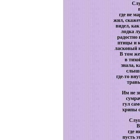
Слу
где не м
жил, скаже
видел, как
лодка л
радостно 
птицы и к
ласковый к
В том же
в тихо
знала, к
слыша
где-то вн
трав
Им не з
сумра
гул сам
хрипы 
Слуш
В
где н
пусть э