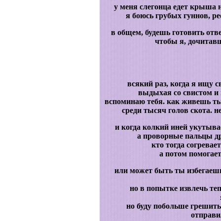
у меня слегонца едет крыша н
я боюсь грубых гуннов, р
в общем, будешь готовить от
чтобы я, дочитавш
всякий раз, когда я ищу 
выдыхая со свистом и 
вспоминаю тебя. как живешь ты
среди тысяч голов скота. н
и когда колкий иней укутыва
а проворные пальцы др
кто тогда согревает
а потом помогает
или может быть ты избегаешь
но в попытке извлечь те
но буду побольше грешить
отправи