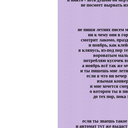
не посмеет вырвать из
не пиши летних писем м
ни к чему они в гор
смотрит лакомо, праз
и ноябрь, как клей
я клянусь, из-под пор т
вороватым маль
потребляю кусочек в
а ноябрь всё так же 
и ты пишешь мне летни
если я что ни вече
изымая конвер
и мне хочется смер
о котором ты в пи
до тех пор, пока 
если ты знаешь такое
и автомат тут же выдаст