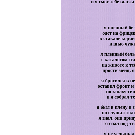
и я смог тебе высла
я пленный бел
одет на фрице
в стакане корчи
и шью чужие
я пленный белы
с каталогом тв
на животе к теб
прости меня, я
я бросился в не
оставил фронт и 
по запаху тво
и я собрал те
я был в плену и 
но слушал тол
я знал, они прид
я спал под эт
я не услышал 