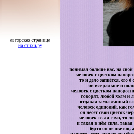
авторская страница
на стихи.ру
понимал больше нас. на свой
человек с цветком папорот
то и дело запнётся. его б
он всё дальше и пол
человек с цветком папоротн
говорят, любой холм и 
отдавая замызганный гл
человек одинокий, как гол
он несёт свой цветок чер
человек то ли глуп, то ли
и такая в нём сила, такая 
будто он не цветок, 
и никто - хоть душою он мёртв