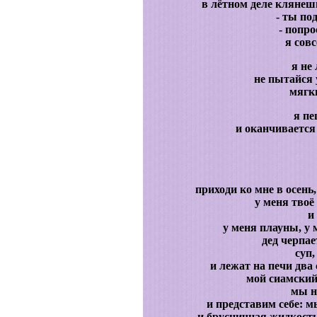
в лётном деле клянеш
- ты п
- попро
я совс
я не 
не пытайся 
мягк
я пе
и оканчивается
приходи ко мне в осень
у меня твоё
и
у меня плауны, у 
дед черпа
суп,
и лежат на печи два
мой сиамский
мы н
и представим себе: мы
и брусничная жидкость 