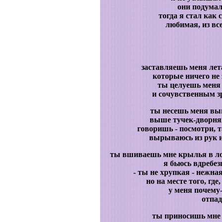
они подумали
тогда я стал как
любимая, из вс
заставляешь меня лет
которые ничего не 
ты целуешь меня 
и сочувственным з
ты несешь меня вы
выше тучек-дворня
говоришь - посмотри, т
вырываюсь из рук 
ты вшиваешь мне крылья в лоп
я бьюсь вдребез
- ты не хрупкая - нежн
но на месте того, где
у меня почему
отпад
ты приносишь мне 