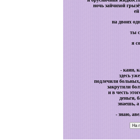
ночь зайчихой грызё
ей
на двоих одн
ты с
я с
- каин, 
здесь уж
подлечили больных
закрутили бол
и в честь это
деньги, 
знаешь, а
- знаю, ав