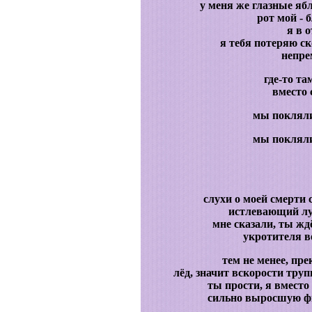
у меня же глазные ябл
рот мой - б
я в о
я тебя потеряю ск
непре
где-то та
вместо 
мы покляли
мы покляли
слухи о моей смерти
истлевающий лу
мне сказали, ты жд
укротителя в
тем не менее, пре
лёд, значит вскорости тру
ты прости, я вместо
сильно выросшую фи