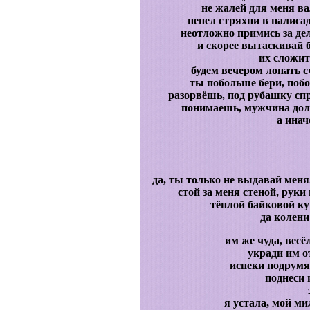
не жалей для меня в
пепел стряхни в палиса
неотложно примись за де
и скорее вытаскивай б
их сложит
будем вечером лопать 
ты побольше бери, побо
разорвёшь, под рубашку сп
понимаешь, мужчина долже
а инач
да, ты только не выдавай меня.
стой за меня стеной, руки
тёплой байковой ку
да колени
им же чуда, весё
укради им о
испеки подрумя
поднеси 
я устала, мой мил