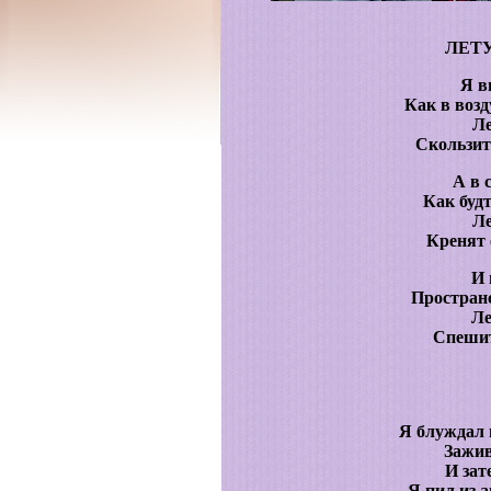
ЛЕТ
Я в
Как в воз
Л
Скользит
А в 
Как будт
Л
Кренят 
И 
Пространс
Ле
Спешит
Я блуждал 
Зажив
И зат
Я пил из 