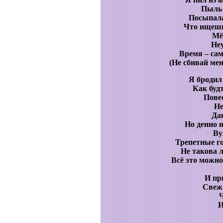
Пыль 
Посыпала
Что ищешь
Мё
Не
Время – сам
(Не сбивай ме
Я бродил
Как буд
Пове
Не
Да
Но денно 
Ву
Трепетные г
Не такова л
Всё это можно
И пр
Свеж
И