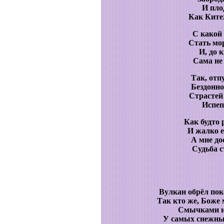
И пло
Как Китеж
С какой
Стать мо
И, до 
Сама не
Так, отп
Бездонно,
Страстей
Испеп
Как будто 
И жалко е
А мне до
Судьба с
Вулкан обрёл поко
Так кто же, Боже 
Смычками из
У самых снежных