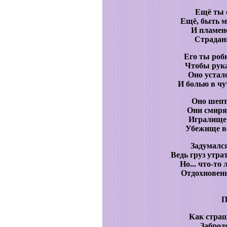
Ещё ты с
Ещё, быть м
И пламене
Страдани
Его ты роб
Чтобы рука
Оно устал
И болью в чу
Оно шепт
Они смирял
Игралище 
Убежище ве
Задумалс
Ведь груз утра
Но... что-то
Отдохновень
П
Как страш
Заброд