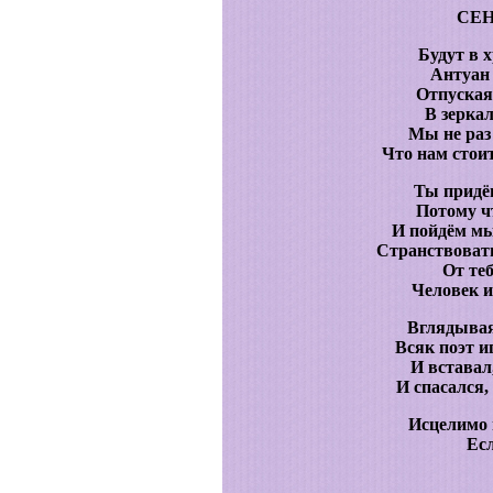
СЕ
Будут в х
Антуан 
Отпуская
В зеркал
Мы не раз
Что нам стои
Ты придё
Потому ч
И пойдём мы
Странствоват
От теб
Человек и 
Вглядывая
Всяк поэт и
И вставал
И спасался,
Исцелимо в
Есл