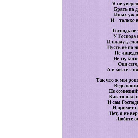
Я не увере
Брать на д
Иных уж не
И – только 
Господь не
У Господа н
И плачут, сл
Пусть не по н
Не лицедеи
Не те, ког
Они сего
А в месте с ни
Так что ж мы роп
Ведь наши
Не сомневай
Как только п
И сам Господ
И примет н
Нет, я не ве
Любите о