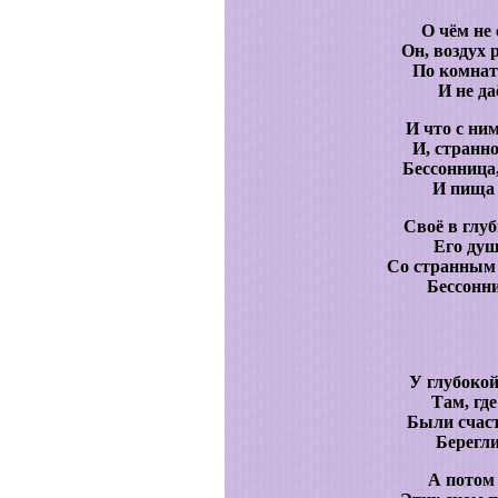
О чём не
Он, воздух 
По комнат
И не д
И что с ним
И, странн
Бессонница,
И пища 
Своё в глуб
Его душ
Со странным
Бессонни
У глубокой
Там, где
Были счас
Берегли
А потом 