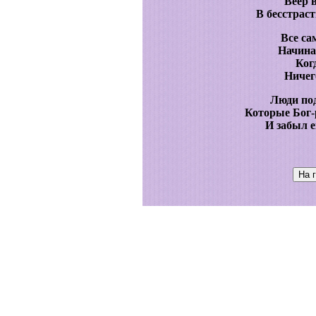
Веер 
В бесстрас
Все са
Начина
Ког
Ничего
Люди по
Которые Бог-
И забыл ег