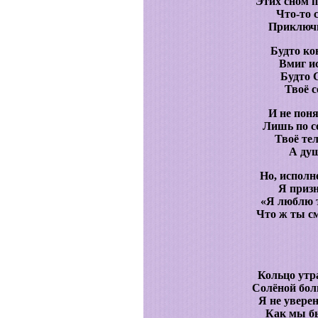
Этих сном 
Что-то 
Приключи
Будто ко
Вмиг ис
Будто 
Твоё с
И не поня
Лишь по с
Твоё тел
А душ
Но, исполн
Я призн
«Я люблю т
Что ж ты с
Кольцо утр
Солёной боль
Я не увере
Как мы бы