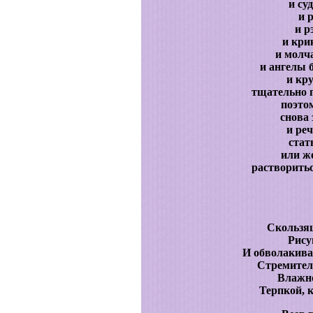
и су
и 
и р
и кри
и молч
и ангелы 
и кр
тщательно 
поэто
снова
и реч
стат
или ж
растворитьс
Скользя
Рису
И обволакива
Стремитель
Влажно
Терпкой, к