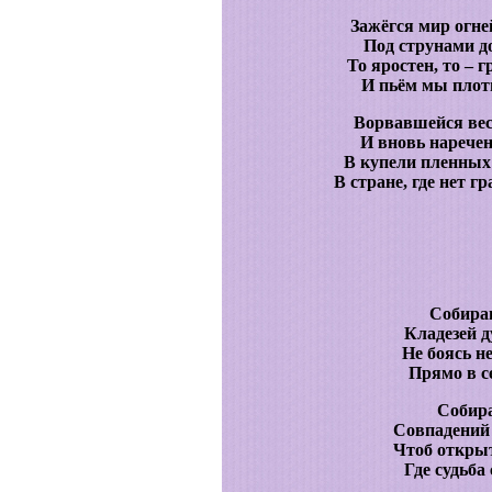
Зажёгся мир огней
Под струнами д
То яростен, то – г
И пьём мы плот
Ворвавшейся вес
И вновь наречен
В купели пленных 
В стране, где нет г
Собираю
Кладезей д
Не боясь н
Прямо в с
Собира
Совпадений 
Чтоб открыт
Где судьба 