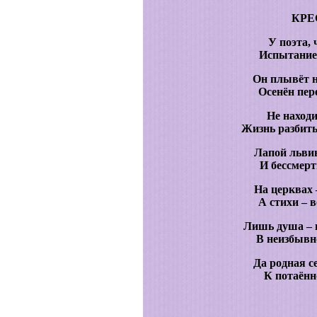
КРЕ
У поэта, 
Испытание 
Он плывёт н
Осенён пе
Не находи
Жизнь разбит
Лапой львин
И бессмерт
На церквах 
А стихи – 
Лишь душа – г
В неизбывн
Да родная с
К потаённ