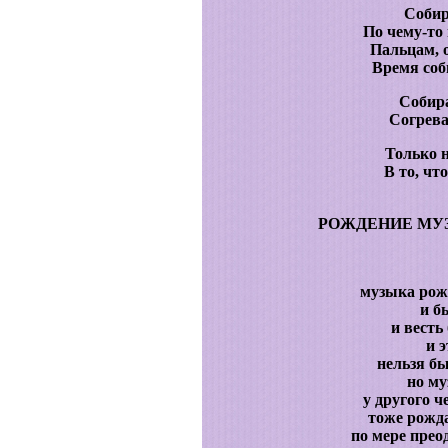
Собир
По чему-то 
Пальцам,
Время соб
Собира
Согрева
Только 
В то, чт
РОЖДЕНИЕ МУЗ
музыка рожд
и б
и весть
и э
нельзя б
но му
у другого 
тоже рожда
по мере прео