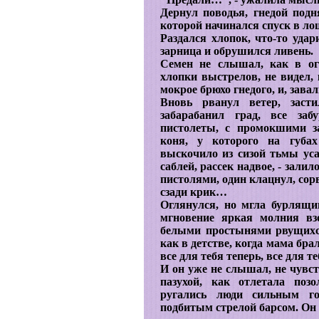
Дернул поводья, гнедой подн
которой начинался спуск в лощ
Раздался хлопок, что-то удар
зарница и обрушился ливень.
Семен не слышал, как в ог
хлопки выстрелов, не видел, 
мокрое брюхо гнедого, и, завал
Вновь рванул ветер, заст
забарабанил град, все заб
пистолеты, с промокшими з
коня, у которого на губах
выскочило из сизой тьмы уса
саблей, рассек надвое, - зали
пистолями, один клацнул, сорв
сзади крик…
Оглянулся, но мгла бурлящи
мгновение яркая молния вз
белыми простынями рвущихся
как в детстве, когда мама бра
все для тебя теперь, все для 
И он уже не слышал, не чувст
пазухой, как отлетала поз
ругались люди сильным го
подбитым стрелой барсом. Он