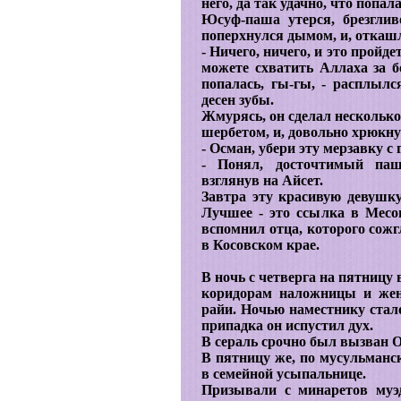
него, да так удачно, что попал
Юсуф-паша утерся, брезглив
поперхнулся дымом, и, отка
- Ничего, ничего, и это пройдет
можете схватить Аллаха за бо
попалась, гы-гы, - расплыл
десен зубы.
Жмурясь, он сделал несколько
шербетом, и, довольно хрюкну
- Осман, убери эту мерзавку с 
- Понял, досточтимый паш
взглянув на Айсет.
Завтра эту красивую девушку
Лучшее - это ссылка в Месо
вспомнил отца, которого сож
в Косовском крае.
В ночь с четверга на пятницу 
коридорам наложницы и жен
райи. Ночью наместнику стало
припадка он испустил дух.
В сераль срочно был вызван Ос
В пятницу же, по мусульман
в семейной усыпальнице.
Призывали с минаретов муэ