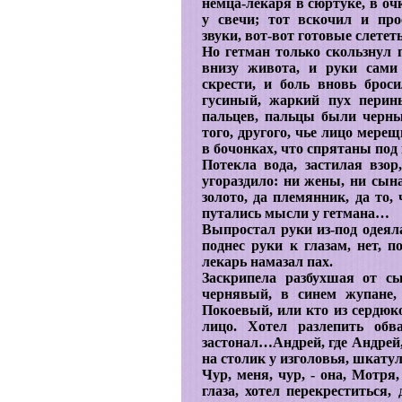
немца-лекаря в сюртуке, в оч
у свечи; тот вскочил и про
звуки, вот-вот готовые слететь
Но гетман только скользнул п
внизу живота, и руки сами
скрести, и боль вновь броси
гусиный, жаркий пух перин
пальцев, пальцы были черны 
того, другого, чье лицо мере
в бочонках, что спрятаны под
Потекла вода, застилая взо
угораздило: ни жены, ни сына,
золото, да племянник, да то,
путались мысли у гетмана…
Выпростал руки из-под одеяла
поднес руки к глазам, нет, п
лекарь намазал пах.
Заскрипела разбухшая от с
чернявый, в синем жупане,
Покоевый, или кто из сердюко
лицо. Хотел разлепить обв
застонал…Андрей, где Андрей,
на столик у изголовья, шкатулк
Чур, меня, чур, - она, Мотря
глаза, хотел перекреститься,