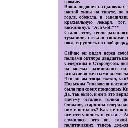
громче.
Вновь подошел на цыпочках ле
настой хины на сивухе, но 
горле, обожгла, и, закашля
крахмальную лекаря, тот
воскликнул: "Ach Got!"**
Стало легче, тепло разлилось
туманили, стекали тонкими
носа, струились по подбородку,
Сейчас он видел перед соб
полками октября двадцать ше
Северским и Стародубом, дым
на холмах развивались на
вспыхивая желтыми вымпела
Что он им тогда сказал, чт
Польским "положено поставить
была при своих природных Кн
Да, так было, и он в это вери
Почему осталось только дв
ближние, старшина генеральна
ним и осталось? Как же так п
все отступились и ушли с А
случилось, что он, тако
политических, теперь долж