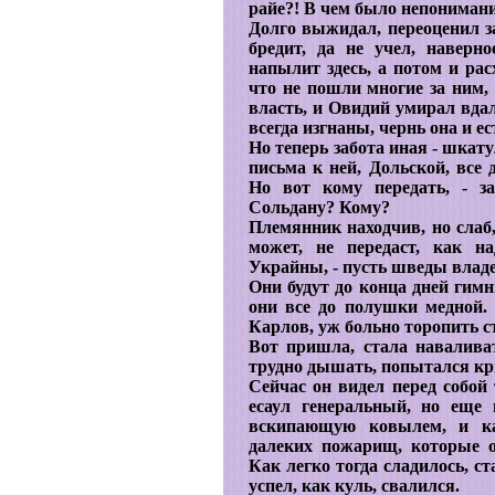
райе?! В чем было непонимани
Долго выжидал, переоценил з
бредит, да не учел, наверно
напылит здесь, а потом и рас
что не пошли многие за ним
власть, и Овидий умирал вдал
всегда изгнаны, чернь она и ес
Но теперь забота иная - шкат
письма к ней, Дольской, все 
Но вот кому передать, - 
Сольдану? Кому?
Племянник находчив, но слаб,
может, не передаст, как н
Украйны, - пусть шведы влад
Они будут до конца дней гимн
они все до полушки медной. 
Карлов, уж больно торопить с
Вот пришла, стала наваливат
трудно дышать, попытался кри
Сейчас он видел перед собой 
есаул генеральный, но еще
вскипающую ковылем, и как
далеких пожарищ, которые о
Как легко тогда сладилось, с
успел, как куль, свалился.