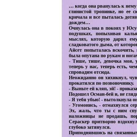
… когда она рванулась к нему
глинистой тропинке, но ее с
кричала и все пыталась дотян
дождем…
Очнулась она в покоях у Юс
подушках, попыхивая каль
мыслях, которую дарил ем
сладковатого дыма, от которо
Айсет попыталась вскочить, 
была опутана по рукам и нога
- Тише, тише, девочка моя, у
теперь у нас, теперь есть, ч
спровадим отсюда.
Неожиданно он хихикнул, чув
прокатился по позвоночнику.
- Выньте ей кляп, эй! - приказа
Подошел Осман-бей и, не гляд
- Я тебя убью! - вытолкнула 
- Угомонись, - отмахнулся сера
Эх, жаль, что ты с ним спу
наложницы не продашь, по
Сераскер притворно вздохну
глубоко затянулся.
Приподнявшись на связанных