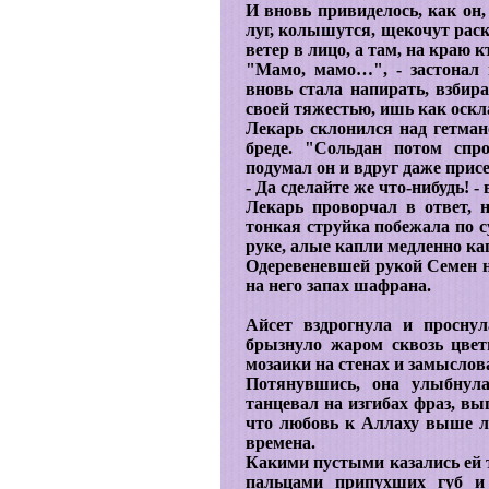
И вновь привиделось, как он,
луг, колышутся, щекочут рас
ветер в лицо, а там, на краю 
"Мамо, мамо…", - застонал 
вновь стала напирать, взбира
своей тяжестью, ишь как оск
Лекарь склонился над гетман
бреде. "Сольдан потом спр
подумал он и вдруг даже присе
- Да сделайте же что-нибудь! 
Лекарь проворчал в ответ, 
тонкая струйка побежала по 
руке, алые капли медленно ка
Одеревеневшей рукой Семен н
на него запах шафрана.
Айсет вздрогнула и проснул
брызнуло жаром сквозь цвет
мозаики на стенах и замыслов
Потянувшись, она улыбнула
танцевал на изгибах фраз, вы
что любовь к Аллаху выше лю
времена.
Какими пустыми казались ей т
пальцами припухших губ и 