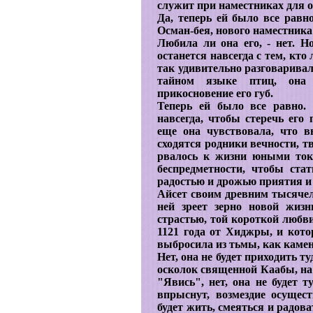
служит при наместниках для о
Да, теперь ей было все равно
Осман-бея, нового наместника
Любила ли она его, - нет. Н
останется навсегда с тем, кто 
так удивительно разговаривал
тайном языке птиц, она 
прикосновение его губ.
Теперь ей было все равно. 
навсегда, чтобы стеречь его
еще она чувствовала, что в
сходятся родники вечности, тв
рвалось к жизни юными тока
беспредметности, чтобы ст
радостью и дрожью приятия и
Айсет своим древним тысячел
ней зреет зерно новой жизн
страстью, той короткой любви
1121 года от Хиджры, и кото
выбросила из тьмы, как камень
Нет, она не будет приходить ту
осколок священной Каабы, на 
"Явись", нет, она не будет т
впрыснут, возмездие осуществ
будет жить, смеяться и радова