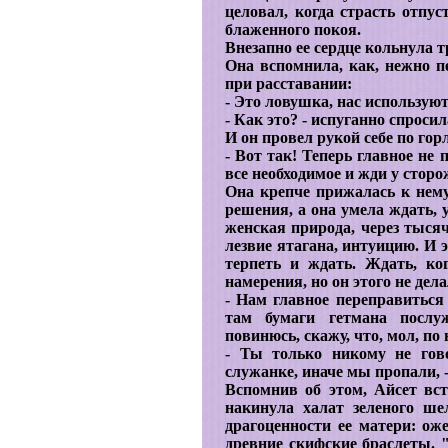
целовал, когда страсть отпус
блаженного покоя.
Внезапно ее сердце кольнула т
Она вспомнила, как, нежно пе
при расставании:
- Это ловушка, нас используют
- Как это? - испуганно спросил
И он провел рукой себе по гор
- Вот так! Теперь главное не
все необходимое и жди у стор
Она крепче прижалась к нем
решения, а она умела ждать, 
женская природа, через тыся
лезвие ятагана, интуицию. И 
терпеть и ждать. Ждать, к
намерения, но он этого не дела
- Нам главное переправиться 
там бумаги гетмана послу
повинюсь, скажу, что, мол, п
- Ты только никому не гов
служанке, иначе мы пропали, 
Вспомнив об этом, Айсет вст
накинула халат зеленого ше
драгоценности ее матери: оже
древние скифские браслеты. "