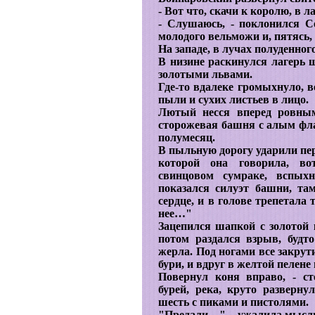
- Вот что, скачи к королю, в л
- Слушаюсь, - поклонился С
молодого вельможи и, пятясь,
На западе, в лучах полуденног
В низине раскинулся лагерь 
золотыми львами.
Где-то вдалеке громыхнуло, в
пыли и сухих листьев в лицо.
Лютый несся вперед ровным
сторожевая башня с алым флаг
полумесяц.
В пыльную дорогу ударили пер
которой она говорила, во
свинцовом сумраке, вспых
показался силуэт башни, та
сердце, и в голове трепетала 
нее…"
Зацепился шапкой с золотой к
потом раздался взрыв, будт
жерла. Под ногами все закрут
бури, и вдруг в желтой пелене
Повернул коня вправо, - ст
бурей, река, круто разверну
шесть с пиками и пистолями.
"Предали…", - ужалила мысл