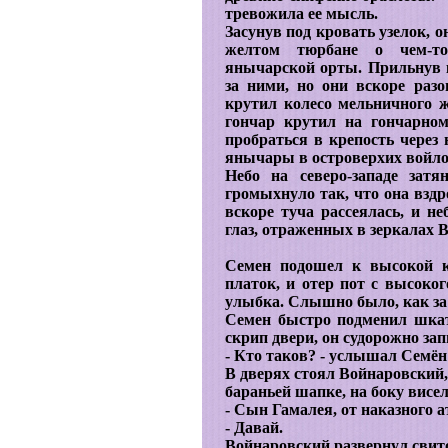
тревожила ее мысль.
Засунув под кровать узелок, о
желтом тюрбане о чем-т
янычарской орты. Прильнув к
за ними, но они вскоре раз
крутил колесо мельничного 
гончар крутил на гончарно
пробраться в крепость через
янычары в островерхих войл
Небо на северо-западе зат
громыхнуло так, что она вздр
вскоре туча рассеялась, и не
глаз, отраженных в зеркалах 
Семен подошел к высокой к
платок, и отер пот с высоког
улыбка. Слышно было, как за 
Семен быстро подменил шкат
скрип двери, он судорожно за
- Кто таков? - услышал Семё
В дверях стоял Войнаровский
бараньей шапке, на боку висел
- Сын Гамалея, от наказного а
- Давай.
Войнаровский развернул свито