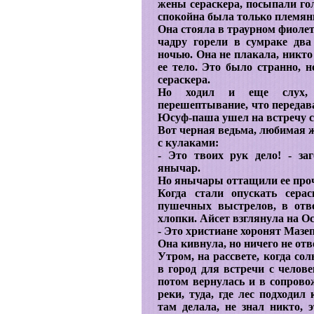
жены сераскера, посыпали гол
спокойна была только племянн
Она стояла в траурном фиолет
чадру горели в сумраке два
ночью. Она не плакала, никто
ее тело. Это было странно, н
сераскера.
Но ходил и еще слух, т
перешептывание, что передавал
Юсуф-паша ушел на встречу с 
Вот черная ведьма, любимая ж
с кулаками:
- Это твоих рук дело! - за
янычар.
Но янычары оттащили ее про
Когда стали опускать серас
пушечных выстрелов, в отве
хлопки. Айсет взглянула на О
- Это христиане хоронят Мазепу
Она кивнула, но ничего не отв
Утром, на рассвете, когда со
в город для встречи с челове
потом вернулась и в сопровож
реки, туда, где лес подходи
там делала, не знал никто, 