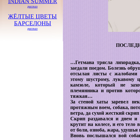
INDIAN SUMMER
рассказ
ЖЁЛТЫЕ ЦВЕТЫ
БАРСЕЛОНЫ
рассказ
ПОСЛЕД
…Гетмана трясла лихорадка
заедали поедом. Болезнь обру
отсылая листы с жалобами т
этому шустрому, лукавому 
камзоле, который не захо
племянника и против которо
тяжкая…
За стеной хаты заревел не
протяжным воем, собака, пот
ветра, да сухой жесткий скрип
Скрип раздавался и днем и н
крутит на колесе, и его тело 
от боли, озноба, жара, удушья
Вновь послышался вой собак