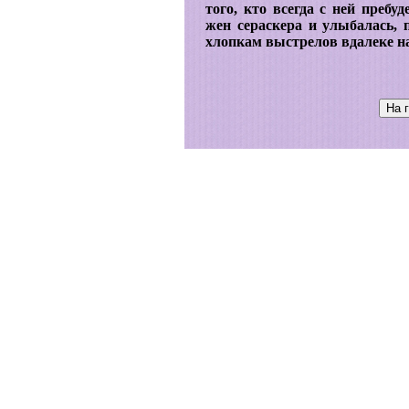
того, кто всегда с ней пребу
жен сераскера и улыбалась, 
хлопкам выстрелов вдалеке на