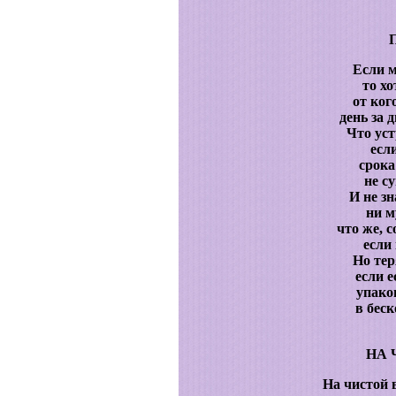
Если м
то хо
от ког
день за 
Что уст
есл
срока
не с
И не зн
ни м
что же, с
если 
Но тер
если е
упако
в бес
НА 
На чистой 