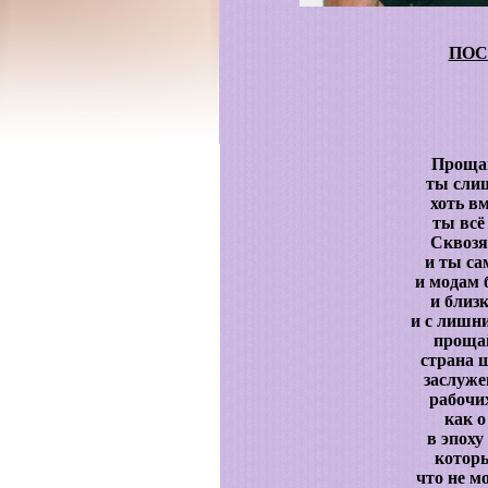
ПОС
Прощай
ты сли
хоть вм
ты всё
Сквозя
и ты са
и модам 
и близ
и с лишни
прощай
страна 
заслуже
рабочи
как о
в эпоху
которы
что не м