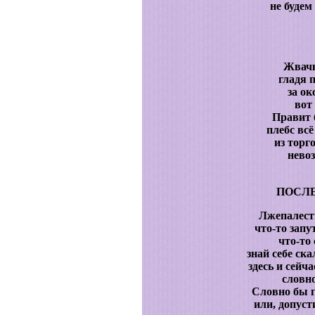
не будем
Жвачк
гладя 
за о
вот 
Правит б
плебс всё
из торг
нево
ПОСЛ
Лжепалест
что-то запу
что-то 
знай себе ск
здесь и сейч
словно
Словно бы г
или, допуст