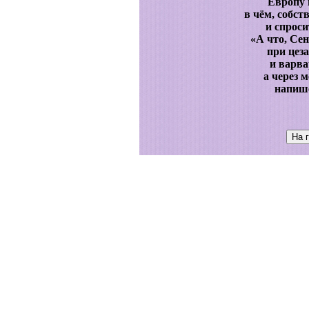
Европу 
в чём, собст
и спрос
«А что, Сен
при цез
и варва
а через 
напише