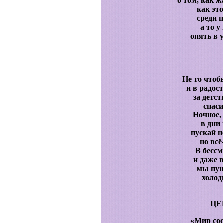
о том, как ж
как эт
среди 
а то у
опять в 
Не то чтоб
и в радос
за детс
спаси
Ночное, 
в дни 
пускай н
но всё
В бессм
и даже 
мы пущ
холод
ЦЕ
«Мир сос