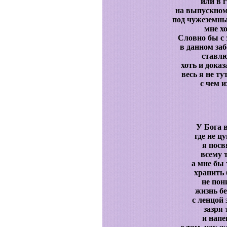
или в 
на выпускном
под чужеземн
мне х
Словно бы с 
в данном заб
ставлю
хоть и дока
весь я не ту
с чем и
У Бога 
где не ц
я пос
всему т
а мне бы 
хранить 
не пон
жизнь бе
с ленцой
зазря 
и напе