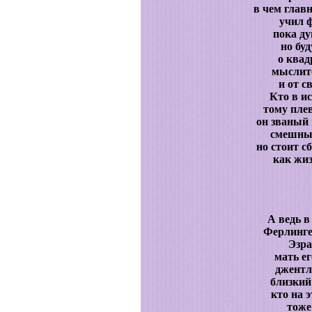
в чем глав
учил 
пока ду
но бу
о квад
мыслит
и от с
Кто в и
тому плев
он званый 
смешны 
но стоит с
как жиз
А ведь в
Ферлинге
Эзра
мать е
джентл
близкий
кто на 
тоже