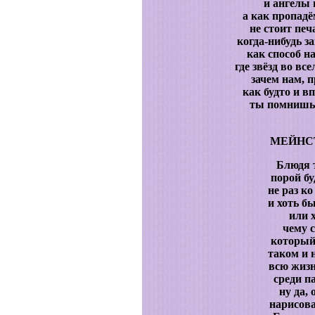
и ангелы н
а как пропадё
не стоит печ
когда-нибудь за
как способ н
где звёзд во вс
зачем нам, п
как будто и в
ты помнишь,
МЕЙНС
Блюдя 
порой бу
не раз к
и хоть б
или 
чему 
который
таком и 
всю жиз
среди п
ну да,
нарисова