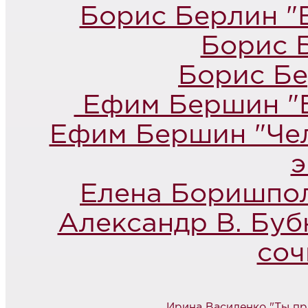
Борис Берлин "
Борис 
Борис Бе
Ефим Бершин "Б
Ефим Бершин "Чел
э
Елена Боришпол
Александр В. Буб
соч
Ирина Василенко "Ты пр