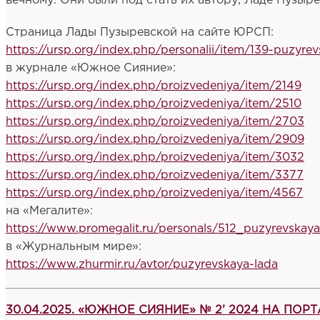
вечному. Они были под стать их автору, Ладе Пузыре
Страница Лады Пузыревской на сайте ЮРСП:
https://ursp.org/index.php/personalii/item/139-puzyrev
в журнале «Южное Сияние»:
https://ursp.org/index.php/proizvedeniya/item/2149
https://ursp.org/index.php/proizvedeniya/item/2510
https://ursp.org/index.php/proizvedeniya/item/2703
https://ursp.org/index.php/proizvedeniya/item/2909
https://ursp.org/index.php/proizvedeniya/item/3032
https://ursp.org/index.php/proizvedeniya/item/3377
https://ursp.org/index.php/proizvedeniya/item/4567
на «Мегалите»:
https://www.promegalit.ru/personals/512_puzyrevskaya
в «Журнальным мире»:
https://www.zhurmir.ru/avtor/puzyrevskaya-lada
30.04.2025. «ЮЖНОЕ СИЯНИЕ» № 2’ 2024 НА ПО