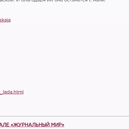
вской. И благодаря им она останется с нами.
skaja
_lada.html
РТАЛЕ «ЖУРНАЛЬНЫЙ МИР»