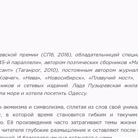
вской премии (СПб, 2016), обладательницей специ
5-й параллели», автором поэтических сборников «Ма
есант» (Таганрог, 2010), постоянным автором журн
овчег», «Нева», «Новосибирск», «Плавучий мост», 
ников и сетевых изданий. Лада Пузыревская жила
а море и хотела посетить Одессу.
ы акмеизма и символизма, сплетая из слов свой уни
, в которой время становится гибким и текучим
 Её произведения часто затрагивают темы жизни 
 читателя глубокие размышления и оставляют после