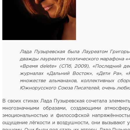
Лада Пузыревская была Лауреатом Григорье
дважды лауреатом поэтического марафона «4
«Время delete» (СПб, 2009), «Последний д
журналах «Дальний Восток», «Дети Ра», «К
множестве альманахов, коллективных сбор
Южнорусского Союза Писателей, очень любил
В своих стихах Лада Пузыревская сочетала элемент
многозначными образами, создающими атмосферу
эмоциональностью и философской напряжённостью.
ощущение лёгкости и воздушности, они вызывают у