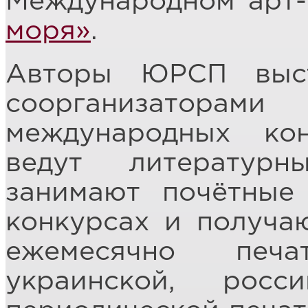
Международном арт
моря»
.
Авторы ЮРСП выст
соорганизатора
международных ко
ведут литературн
занимают почётные
конкурсах и получа
ежемесячно печа
украинской, рос