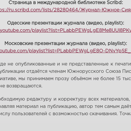
Страница в международной библиотеке Scribd:
tps://ru.scribd.com/lists/28280464/Журнал-Южное-Сия
Одесские презентации журнала (видео, playlist):
.youtube.com/playlist?list=PLabbPEWgLgE8Me8UUl8PK
Московские презентации журнала (видео, playlist):
youtube.com/playlist?list=PLabbPEWgLgE8O-DNvYpS
е не опубликованные и не представленные к печати 
публикации отдаётся членам Южнорусского Союза Пис
тиве, мы принимаем прозу объёмом не более 15 тысяч
 не возвращаются.
бходимую редактуру и корректуру всех материалов,
равляя материал на публикацию, автор тем самым да
ислу пользователей с возможностью скачивания. Точ