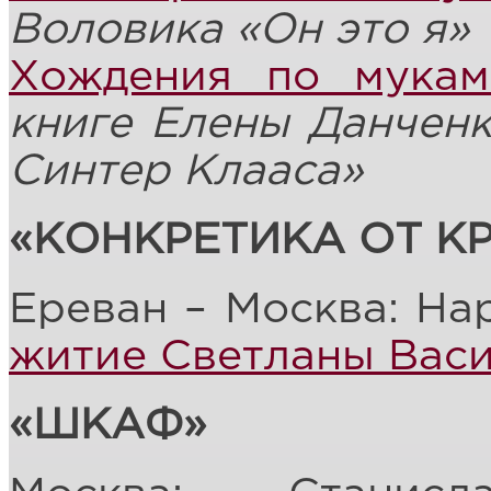
Воловика «О
н это я»
Хождения по мукам
книге Елены Данчен
Синтер Клааса»
«КОНКРЕТИКА ОТ К
Ереван – Москва: Н
житие Светланы Вас
«ШКАФ»