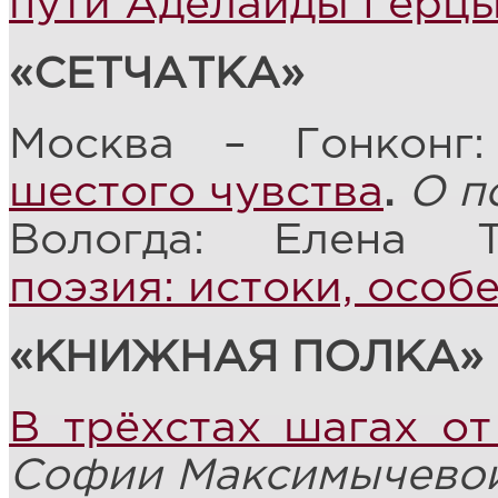
пути Аделаиды Герц
«СЕТЧАТКА»
Москва – Гонконг
шестого чувства
.
О п
Вологда: Елена 
поэзия: истоки, особ
«КНИЖНАЯ ПОЛКА»
В трёхстах шагах о
Софии Максимычевой