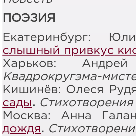
ПОЭЗИЯ
Екатеринбург: Юл
слышный привкус ки
Харьков: Андре
Квадрокругэма
-
мист
Кишинёв: Олеся Руд
сады
.
Стихотворения
Москва: Анна Гала
дождя
.
Стихотворени