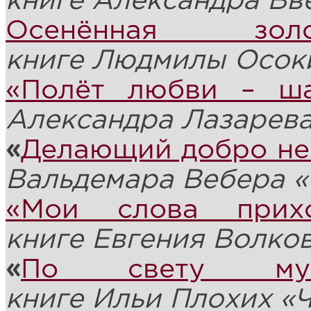
книге
Александр
а
Вве
Осенённая зо
книге
Людмил
ы
Осок
«Полёт любви – ша
Александра Лазарев
«
Делающий добро не 
Вальдемара Вебера 
«Мои слова прих
книге
Евгени
я
Волко
«
По свету муз
книге
И
ль
и
Плохих
«
Ч