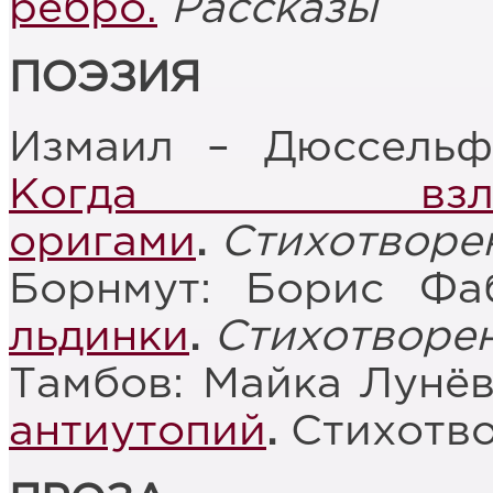
ребро.
Рассказы
ПОЭЗИЯ
Измаил – Дюссельф
Когда взл
оригами
.
Стихотворе
Борнмут: Борис Фа
льдинки
.
Стихотворе
Тамбов: Майка Лунё
антиутопий
.
Стихотв