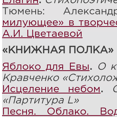
Елагин
.
Стихопоэтич
Тюмень: Алекса
милующее» в творчес
А.И. Цветаевой
«КНИЖНАЯ ПОЛКА»
Яблоко для Евы
.
О к
Кравченко «Стихоло
Исцеление небом
.
«Партитура L»
Песня. Облако. Во