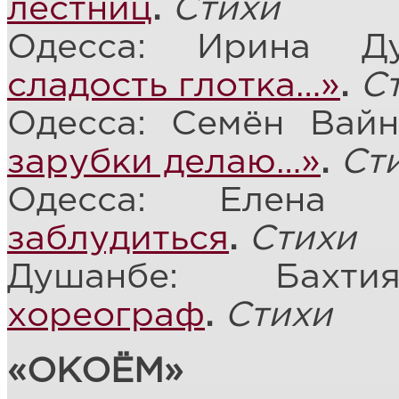
лестниц
.
Стихи
Одесса: Ирина Д
сладость глотка…»
.
С
Одесса: Семён Вай
зарубки делаю…»
.
Ст
Одесса: Елена
заблудиться
.
Стихи
Душанбе: Бах
хореограф
.
Стихи
«ОКОЁМ»