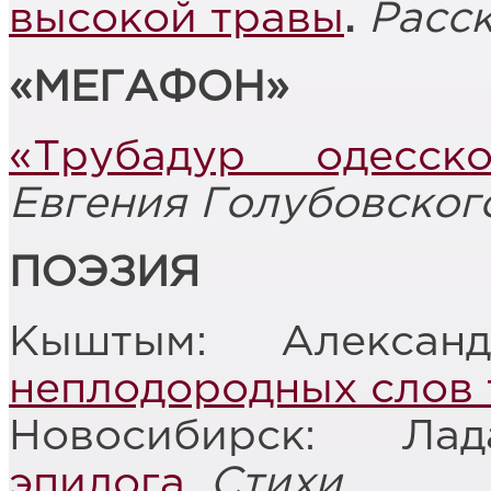
высокой травы
.
Расс
«
МЕГАФОН
»
«Трубадур одесск
Евгения Голубовског
ПОЭЗИЯ
Кыштым: Алекса
неплодородных слов 
Новосибирск: Л
эпилога.
Стихи