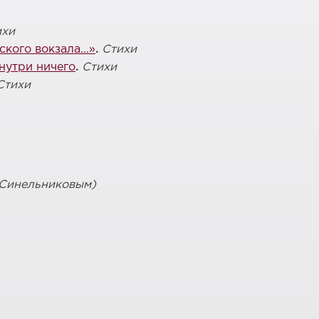
ихи
кого вокзала...»
.
Стихи
нутри ничего
.
Стихи
Стихи
 Синельниковым)