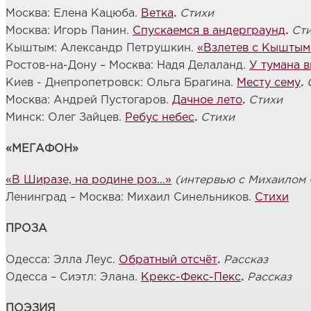
Москва: Елена Кацюба.
Ветка
.
Стихи
Москва: Игорь Панин.
Спускаемся в андерграунд
.
Ст
Кыштым: Александр Петрушкин.
«Взлетев с Кыштымс
Ростов-на-Дону – Москва: Надя Делаланд.
У тумана в
Киев - Днепропетровск: Ольга Брагина.
Месту сему
.
Москва: Андрей Пустогаров.
Дачное лето
.
Стихи
Минск: Олег Зайцев.
Ребус небес
.
Стихи
«МЕГАФОН»
«В Ширазе, на родине роз…»
(интервью с Михаилом
Ленинград – Москва: Михаил Синельников.
Стихи
ПРОЗА
Одесса: Элла Леус.
Обратный отсчёт
.
Рассказ
Одесса – Сиэтл: Элана.
Крекс-Фекс-Пекс
.
Рассказ
ПОЭЗИЯ