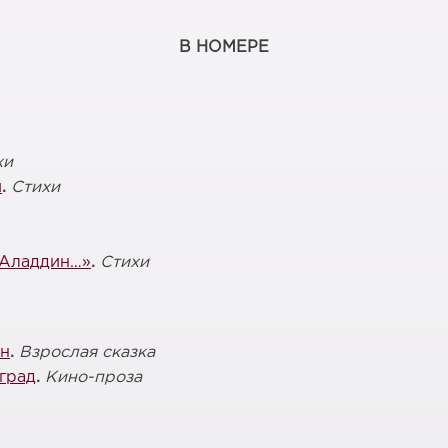
В НОМЕРЕ
хи
й
.
Стихи
 Аладдин…»
.
Стихи
он
.
Взрослая сказка
град
.
Кино-проза