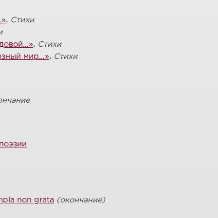
…»
.
Стихи
и
адовой…»
.
Стихи
розный мир…»
.
Стихи
ончание
поэзии
pla non grata
(окончание)