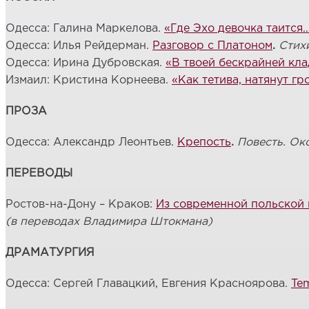
Одесса: Галина Маркелова.
«Где Эхо девочка таится
Одесса: Илья Рейдерман.
Разговор с Платоном
.
Стих
Одесса: Ирина Дубровская.
«В твоей бескрайней кл
Измаил: Кристина Корнеева.
«Как тетива, натянут г
ПРОЗА
Одесса: Александр Леонтьев.
Крепость
.
Повесть. Ок
ПЕРЕВОДЫ
Ростов-на-Дону – Краков:
Из современной польской 
(в переводах Владимира Штокмана)
ДРАМАТУРГИЯ
Одесса: Сергей Главацкий, Евгения Красноярова.
Tem