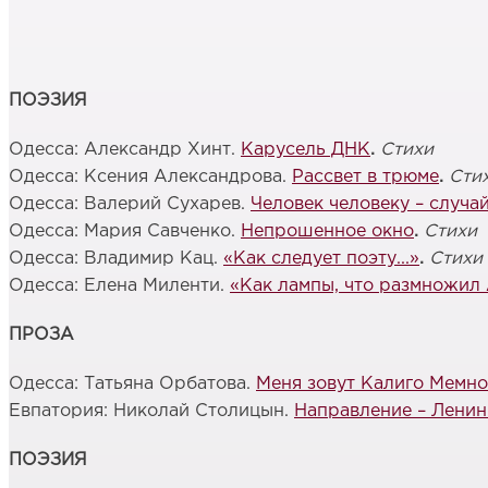
ПОЭЗИЯ
Одесса: Александр Хинт.
Карусель ДНК
.
Стихи
Одесса: Ксения Александрова.
Рассвет в трюме
.
Сти
Одесса: Валерий Сухарев.
Человек человеку – случа
Одесса: Мария Савченко.
Непрошенное окно
.
Стихи
Одесса: Владимир Кац.
«Как следует поэту...»
.
Стихи
Одесса: Елена Миленти.
«Как лампы, что размножил
ПРОЗА
Одесса: Татьяна Орбатова.
Меня зовут Калиго Мемн
Евпатория: Николай Столицын.
Направление – Ленин
ПОЭЗИЯ