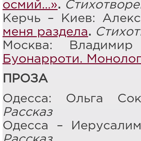
осмий…»
.
Стихотворе
Керчь – Киев: Алек
меня раздела
.
Стихот
Москва: Владими
Буонарроти. Моноло
ПРОЗА
Одесса: Ольга Со
Рассказ
Одесса – Иерусалим
Рассказ