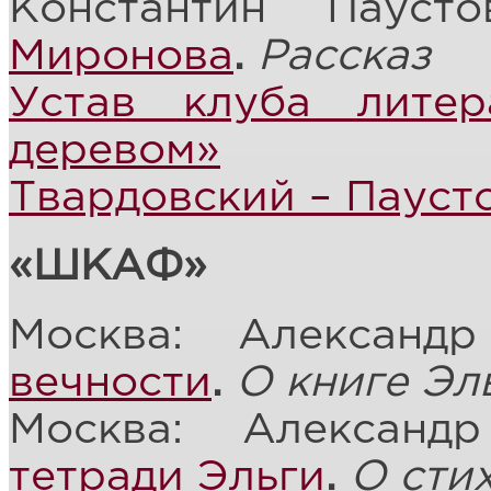
Константин Пауст
Миронова
.
Рассказ
Устав клуба лите
деревом»
Твардовский – Пауст
«ШКАФ»
Москва: Александ
вечности
.
О книге Эл
Москва: Алексан
тетради Эльги
.
О сти