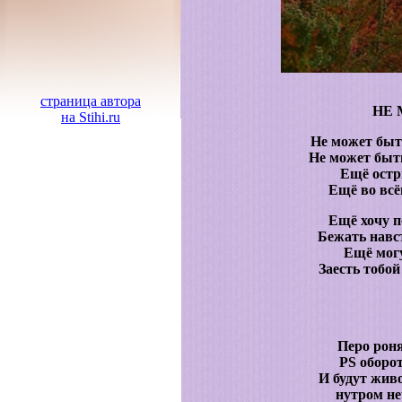
страница автора
НЕ
на Stihi.ru
Не может быть
Не может быть
Ещё остр
Ещё во всё
Ещё хочу 
Бежать навс
Ещё мог
Заесть тобой
Перо роня
PS оборо
И будут жив
нутром не