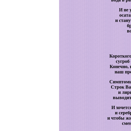
И не 
осата
и стан
б
во
Короткого
сугроб 
Конечно,
наш пре
Симптомы
Строк Ва
и лир
выводит
И хочетс
и сереб
и чтобы жи
сме