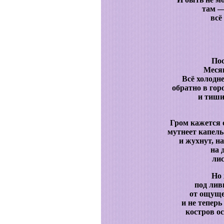
там —
всё
Пос
Месяц
Всё холодн
обратно в гор
и тиши
Гром кажется 
мутнеет капе
и жухнут, н
на 
лис
Но 
под лив
от ощуще
и не тепер
костров о