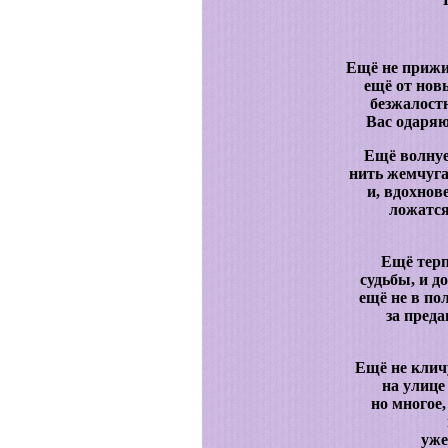
Ещё не прижи
ещё от нов
безжалост
Вас одаряю
Ещё волнуе
нить жемчуга
и, вдохнов
ложатся
Ещё тер
судьбы, и д
ещё не в по
за пред
Ещё не клич
на улице
но многое
уже