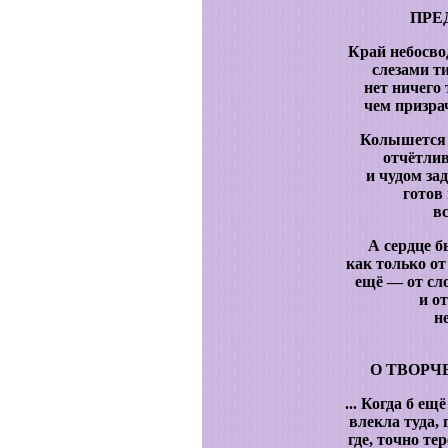
ПРЕ
Край небосво
слезами т
нет ничего 
чем призра
Колышется 
отчётлив
и чудом за
готов
в
А сердце б
как только от
ещё — от сл
и от
не
О ТВОРЧЕ
... Когда б е
влекла туда, 
где, точно те