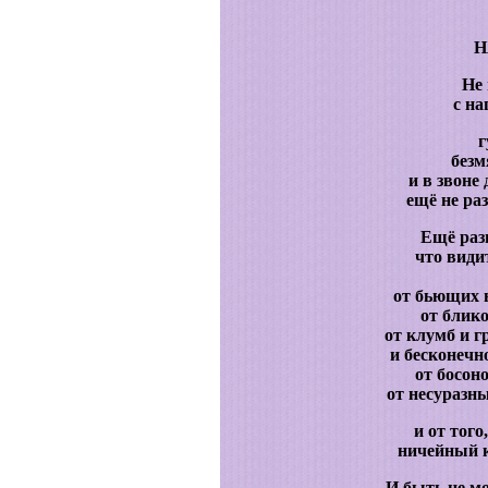
Н
Не 
с на
г
безм
и в звоне
ещё не ра
Ещё разг
что видит
от бьющих в
от блико
от клумб и г
и бесконечн
от босон
от несуразн
и от того
ничейный ко
И быть не мо