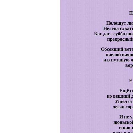
П
Полощут ли
Нелепа схват
Бог даст субботни
прекрасный,
Обсохший вете
пчелой качн
и в путаную 
вор
Е
Ещё с
но вешний д
Ушёл от
легко со
И не у
июньско
и как 
вода в р