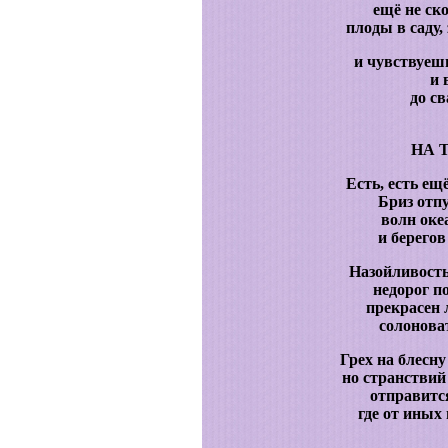
ещё не ск
плоды в саду, 
и чувствуеш
и 
до св
НА 
Есть, есть ещ
Бриз отп
волн оке
и берегов
Назойливость
недорог п
прекрасен л
солонова
Грех на блесну
но странствий
отправитс
где от иных 