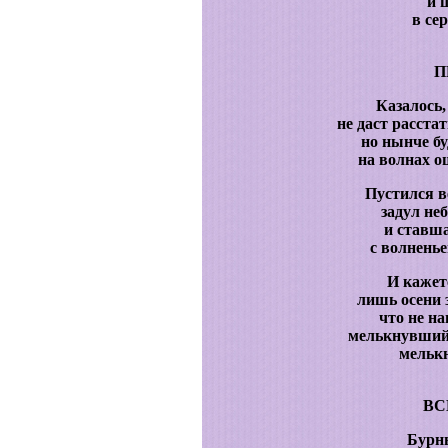
и 
в се
П
Казалось,
не даст расста
но нынче бу
на волнах 
Пустился в
задул неб
и ставша
с волненье
И кажет
лишь осени 
что не н
мелькнувший 
мелькн
ВС
Бурн