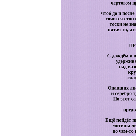
чертогом 
чтоб до и после
сочится стон
тоски не зн
питая то, что
ПР
С дождём и в
удержива
над ваз
кру
сла
Опавших лис
и серебро 
Но этот са
предв
Ещё пойдёт п
мотивы ле
но чем-то