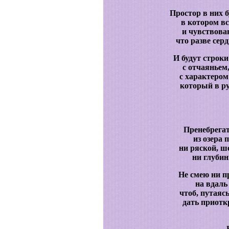
Простор в них 
в котором вс
и чувствова
что разве сер
И будут строк
с отчаяньем,
с характеро
который в ру
Пренебрегат
из озера 
ни ряской, ш
ни глуби
Не смею ни п
на вдаль
чтоб, путаяс
дать приотк