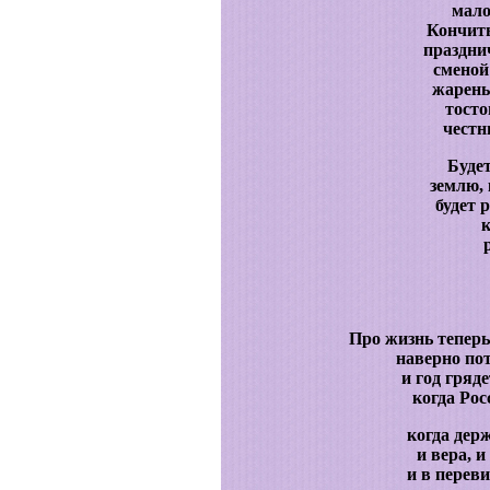
мало
Кончить
праздни
сменой
жарены
тосто
честн
Будет
землю, 
будет 
к
Про жизнь теперь
наверно пот
и год гряде
когда Рос
когда дер
и вера, 
и в перев