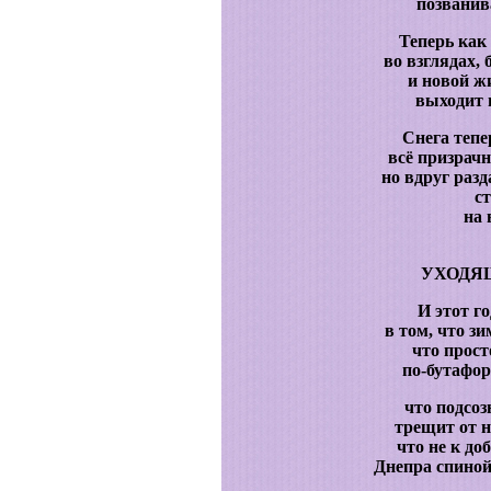
позванив
Теперь как
во взглядах, 
и новой ж
выходит 
Снега тепер
всё призрач
но вдруг разд
с
на 
УХОДЯЩ
И этот го
в том, что з
что прос
по-бутафор
что подсоз
трещит от н
что не к до
Днепра спиной