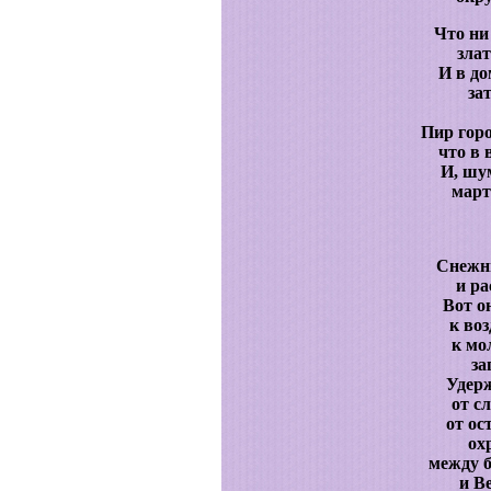
Что ни 
зла
И в до
за
Пир горо
что в 
И, шу
март
Снежны
и ра
Вот о
к во
к мо
за
Удерж
от с
от ос
ох
между 
и В