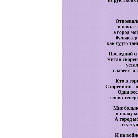
из рук твоих
Отвоевала
и ночь с 
а город мо
бульдозер
как-будто тан
Последний сн
Читай скорей
устал
слабеют и 
Кто в гор
Старейшин - в
Одна вес
слова тепер
Мне больно
я плачу м
А город м
и уступ
И на войне