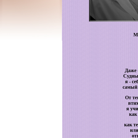
М
Даже
Судный
я - с
самый
От те
втих
я уч
как 
как т
или
от