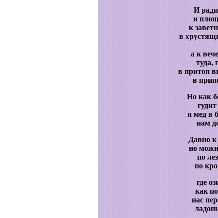
И ради
и площ
к завет
в хрустящ
а к веч
туда, 
в притоп 
в прип
Но как б
гудит
и мед в 
нам д
Давно к 
но можн
по ле
по кро
где оз
как п
нас пе
ладонь