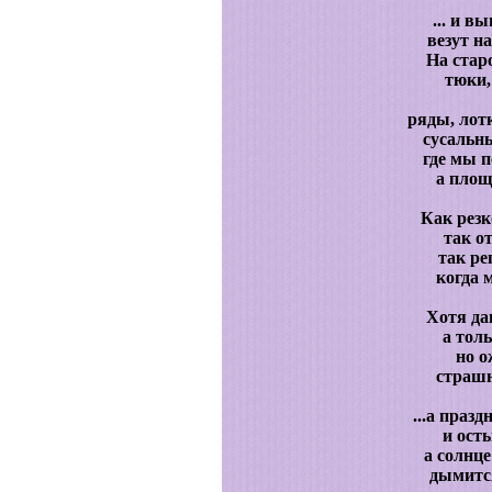
... и 
везут н
На стар
тюки,
ряды, лот
сусальны
где мы п
а площ
Как резк
так о
так ре
когда 
Хотя да
а толь
но о
страшн
...а празд
и ост
а солнц
дымится