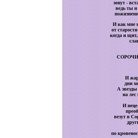
зовут - вст
ведь ты и
пожизненн
И как мне 
от старости
когда и щит,
сла
СОРОЧИ
И жар
дни х
А звезды
на лес 
И неце
прео
везут в С
друг
по кровено