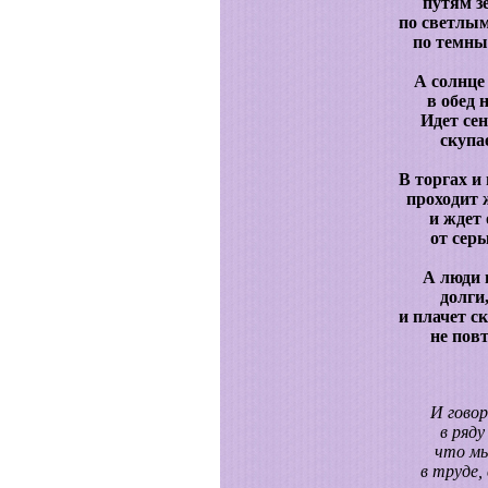
путям з
по светлым
по темны
А солнце
в обед 
Идет сен
скупа
В торгах и
проходит ж
и ждет
от серы
А люди 
долги,
и плачет с
не повт
И гово
в ряду
что мы
в труде, 