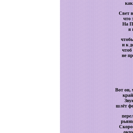
как
Свет в
что 
На П
я 
чтобы
и к д
чтоб
не п
Вот он,
край
Зву
шлёт фе
пере
рьяны
Скоро
окру