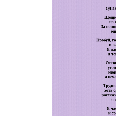
ОДИ
Щедро
на 
За ночн
од
Пробуй, го
и в
Я жи
я те
Оттог
уго
одар
и печа
Трудно
хоть 
рассказ
я 
Я ча
и ср