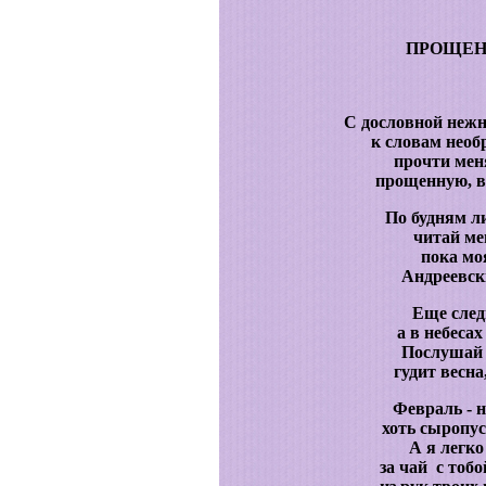
ПРОЩЕН
С дословной нежн
к словам нео
прочти мен
прощенную, в
По будням л
читай ме
пока мо
Андреевск
Еще след
а в небеса
Послушай 
гудит весн
Февраль - н
хоть сыропус
А я легко
за чай с тобой