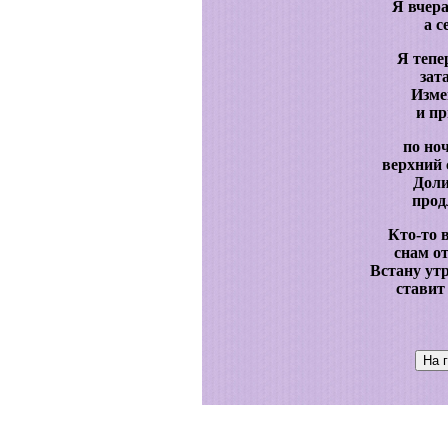
Я вчера
а с
Я тепе
зат
Изме
и пр
по но
верхний 
Доли
прод
Кто-то 
снам о
Встану ут
ставит 