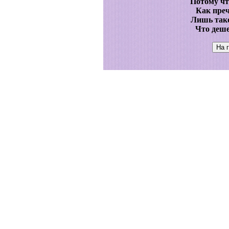
Потому чт
Как преч
Лишь тако
Что деше