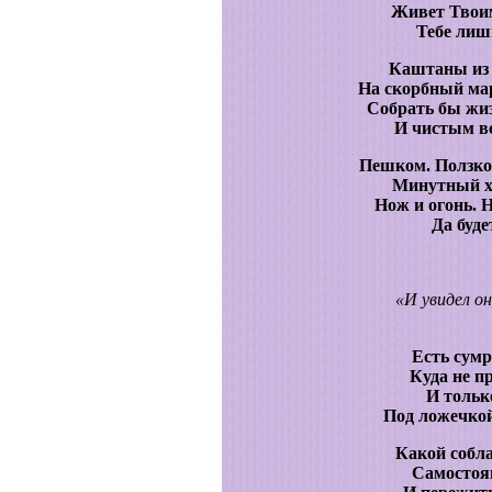
Живет Твои
Тебе лиш
Каштаны из 
На скорбный мар
Собрать бы жиз
И чистым в
Пешком. Ползком
Минутный хл
Нож и огонь. Н
Да буде
«И увидел он
Есть сумр
Куда не п
И тольк
Под ложечкой
Какой собла
Самостоящ