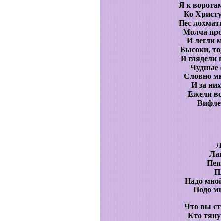
Я к ворота
Ко Христу
Пес лохма
Молча про
И легли м
Высоки, то
И глядели 
Чудные 
Словно мн
И за них
Ежели вс
Вифле
Л
Лаг
Пеп
П
Надо мной
Подо мн
Что вы ст
Кто тяну