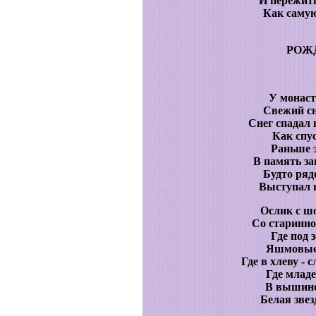
И пережит
Как самую
РОЖ
У монаст
Свежий сн
Снег спадал 
Как спу
Раньше э
В память за
Будто ряд
Выступал 
Ослик с ш
Со старинн
Где под 
Яшмовые
Где в хлеву -
Где млад
В вышине,
Белая звез