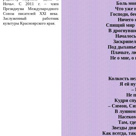
Боль моя
Ночь». С 2011 г. – член
Что уже 
Президиума Международного
Союза писателей ХХI века.
Господи, б
Заслуженный работник
Ничего 
культуры Красноярского края.
Спящий мир с
В дрогнувш
Началось
Заскрипел
Под дыханье
Плачьте, л
Не о мне, о
Колкость н
Я ей ну
– 
Не п
Кудри спу
– Симон, Си
В лунном
Насеком
Там, где
Звезды дв
Как всегда, та