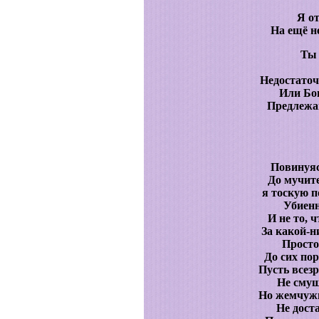
Я о
На ещё н
Ты 
Недостаточ
Или Бог
Предлежа
Повинуяс
До мучите
я тоскую п
Убиенн
И не то, 
За какой-н
Просто
До сих пор
Пусть всез
Не смущ
Но жемчужн
Не дост