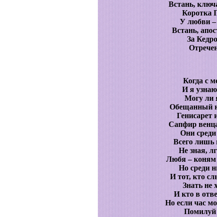
Встань, ключ
Коротка 
У любви –
Встань, апос
За Кедр
Отрече
Когда с м
И я узнаю
Могу ли 
Обещанный н
Генисарет
Сапфир венц
Они среди
Всего лишь 
Не зная, лг
Любя – коням
Но среди н
И тот, кто с
Знать не 
И кто в отв
Но если час м
Помилуй 