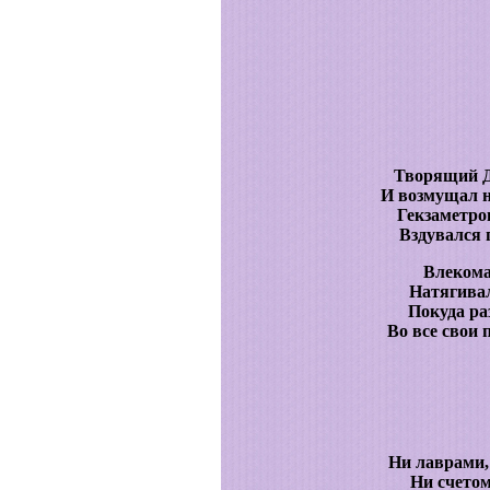
Творящий Д
И возмущал н
Гекзаметр
Вздувался 
Влекома
Натягивал
Покуда ра
Во все свои
Ни лаврами,
Ни счетом