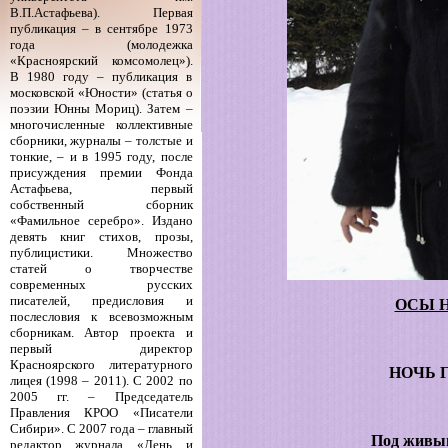
В.П.Астафьева). Первая
публикация – в сентябре 1973
года (молодежка
«Красноярский комсомолец»).
В 1980 году – публикация в
московской «Юности» (статья о
поэзии Юнны Мориц). Затем –
многочисленные коллективные
сборники, журналы – толстые и
тонкие, – и в 1995 году, после
присуждения премии Фонда
Астафьева, первый
собственный сборник
«Фамильное серебро». Издано
девять книг стихов, прозы,
публицистики. Множество
статей о творчестве
современных русских
писателей, предисловия и
ОСЫ 
послесловия к всевозможным
сборникам. Автор проекта и
первый директор
Красноярского литературного
НОЧЬ 
лицея (1998 – 2011). С 2002 по
2005 гг. – Председатель
Правления КРОО «Писатели
Сибири». С 2007 года – главный
Под живы
редактор журнала «День и