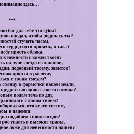
понимание здесь…
***
ой бог дал тебе эти губы?
 свою продал, чтобы родилась ты?
чностей стучать часам,
го сердца идти вровень, в такт?
небу прясть облака,
 в нежности с кожей твоей?
ь на луне гнездо из локонов,
один, подобный твоему, завиток?
снам пройти в распеве,
ться с твоим смехом?
 солнцу в формочки нашей земли,
с щедростью одного твоего взгляда?
овым водам течь по дну,
 сравнилась с лоном твоим?
оборваться, отяжелев светом,
обы в падении
дна подобием твоих сосцов?
рос упасть в высокие травы,
дное ложе для невесомости нашей?