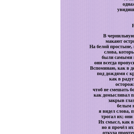
одна
увидиш
В чернильную
макают остри
На белой простыне,
слова, котор
были самыми 
они всегда пропус
Вспоминаю, как в д
под дождями с к
как в раду
осторож
чтоб не смешать б
как домысливал п
закрыв гла
белым н
я видел слова, 
трогал их; они
Их смысл, как в
но я прочёл их 
откуда прочте