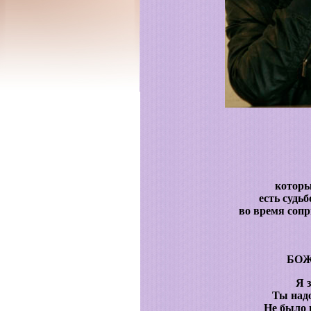
которы
есть судь
во время сопр
БОЖ
Я з
Ты надо
Не было 