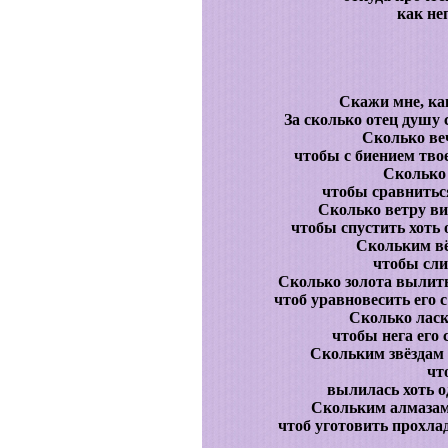
как не
Скажи мне, как
За сколько отец душу
Сколько ве
чтобы с биением твое
Сколько 
чтобы сравниться
Сколько ветру вит
чтобы спустить хоть 
Скольким вё
чтобы сли
Сколько золота вылить
чтоб уравновесить его 
Сколько ласк
чтобы нега его
Скольким звёздам 
чт
вылилась хоть о
Скольким алмазам 
чтоб уготовить прохла