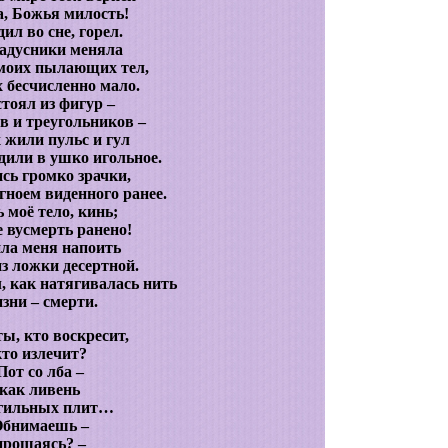
а, Божья милость!
ил во сне, горел.
адусники меняла
 моих пылающих тел,
 бесчисленно мало.
стоял из фигур –
в и треугольников –
х жили пульс и гул
одили в ушко игольное.
сь громко зрачки,
ноем виденного ранее.
 моё тело, кинь;
е вусмерть ранено!
ла меня напоить
из ложки десертной.
, как натягивалась нить
зни – смерти.
ты, кто воскресит,
кто излечит?
Пот со лба –
как ливень
огильных плит…
бнимаешь –
прощаясь? –