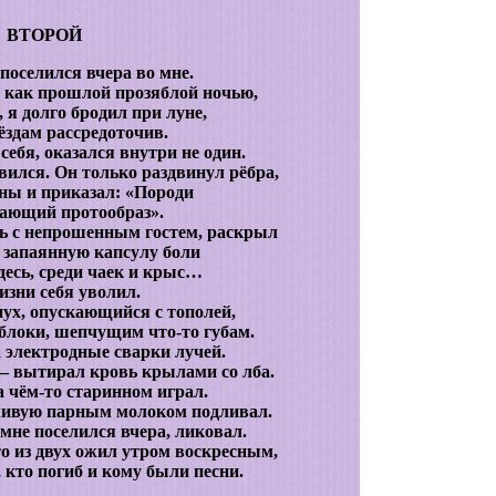
ВТОРОЙ
 поселился вчера во мне.
 как прошлой прозяблой ночью,
 я долго бродил при луне,
вёздам рассредоточив.
себя, оказался внутри не один.
авился. Он только раздвинул рёбра,
ны и приказал: «Породи
ающий протообраз».
сь с непрошенным гостем, раскрыл
м запаянную капсулу боли
есь, среди чаек и крыс…
изни себя уволил.
ух, опускающийся с тополей,
блоки, шепчущим что-то губам.
 электродные сварки лучей.
 – вытирал кровь крылами со лба.
а чём-то старинном играл.
 живую парным молоком подливал.
 мне поселился вчера, ликовал.
кто из двух ожил утром воскресным,
, кто погиб и кому были песни.