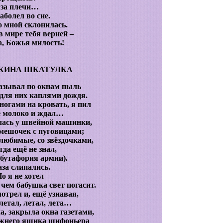
за плечи…
аболел во сне.
 мной склонилась.
в мире тебя верней –
а, Божья милость!
КИНА ШКАТУЛКА
азывал по окнам пыль
для них каплями дождя.
ногами на кровать, я пил
е молоко и ждал…
лась у швейной машинки,
 мешочек с пуговицами;
любимые, со звёздочками,
огда ещё не знал,
 бутафория армии).
аза слипались.
о я не хотел
 чем бабушка свет погасит.
мотрел и, ещё узнавая,
 летал, летал, лета…
а, закрыла окна газетами,
ижнего ящика шифоньера