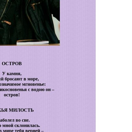
ОСТРОВ
У камня,
й бросают в море,
бозначимое мгновенье:
икосновенья с водою он –
остров!
ЬЯ МИЛОСТЬ
аболел во сне.
 мной склонилась.
в мире тебя верней –