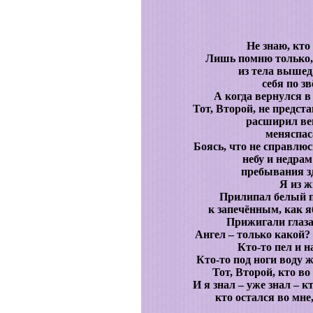
Не знаю, кто
Лишь помню только,
из тела вышед,
себя по з
А когда вернулся в 
Тот, Второй, не предст
расширил ве
меняспас
Боясь, что не справлю
небу и недра
пребывания зд
Я из ж
Прилипал белый п
к запечённым, как я
Прижигали глаза
Ангел – только какой?
Кто-то пел и н
Кто-то под ноги воду
Тот, Второй, кто во
И я знал – уже знал – 
кто остался во мне