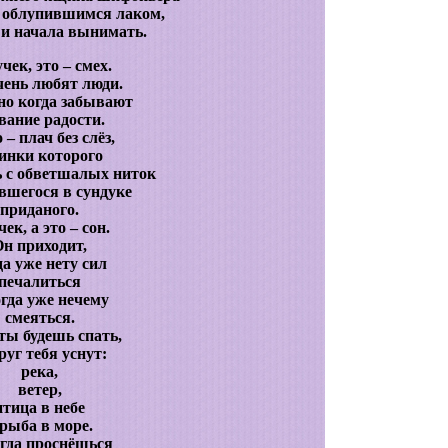
 облупившимся лаком,
и начала вынимать.
чек, это – смех.
чень любят люди.
но когда забывают
вание радости.
 – плач без слёз,
инки которого
 с обветшалых ниток
вшегося в сундуке
приданого.
ек, а это – сон.
н приходит,
да уже нету сил
печалиться
огда уже нечему
смеяться.
ты будешь спать,
руг тебя уснут:
река,
ветер,
птица в небе
 рыба в море.
гда проснёшься