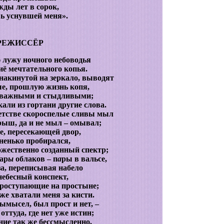
жды лет в сорок,
ь уснувшей меня».
РЕЖИССЁР
 лужу ночного небоводья
ё мечтательного копья.
 накинутой на зеркало, выводят
ые, прошлую жизнь копя,
важными и стыдливыми;
кали из гортани другие слова.
етстве скороспелые сливы мыл
рыш, да и не мыл – омывал;
ге, пересекающей двор,
ненько пробирался,
ожественно созданный спектр;
ар
ы
облаков – п
а
ры в вальсе,
за, переписывая набело
ебесный конспект,
проступающие на простыне;
 же хватали меня за кисти.
ымысел, был прост и нет, –
оттуда, где нет уже истин;
ние так же бессмысленно,