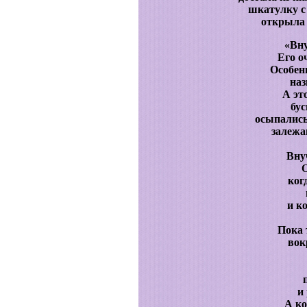
шкатулку с
открыла 
«Вну
Его о
Особен
наз
А это
бус
осыпались
залежа
Внуч
О
ког
и к
Пока 
вок
и
А ко