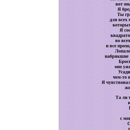
вот он
Я бред
Ты гр
для всех
которых
Я со
квадрато
во все
и все прох
Лопали
набрякшие г
Брось
оно уж
Усади
чем-то 
Я чувствовал
жи
Та ли 
с м
О