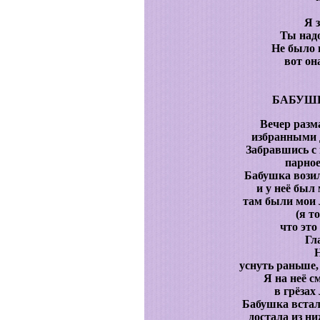
Я з
Ты надо
Не было 
вот он
БАБУШ
Вечер разм
избранными 
Забравшись с 
парно
Бабушка вози
и у неё был
там были мои 
(я т
что это
Гл
Н
уснуть раньше,
Я на неё с
в грёзах
Бабушка встал
достала из н