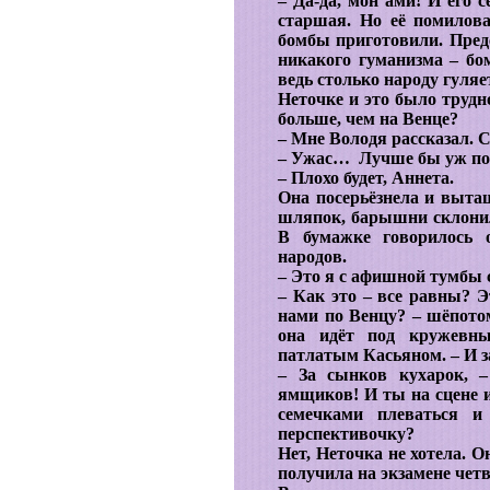
– Да-да, мон ами! И его с
старшая. Но её помилов
бомбы приготовили. Пред
никакого гуманизма – б
ведь столько народу гуляет
Неточке и это было трудн
больше, чем на Венце?
– Мне Володя рассказал. С
– Ужас… Лучше бы уж пол 
– Плохо будет, Аннета.
Она посерьёзнела и выта
шляпок, барышни склони
В бумажке говорилось о
народов.
– Это я с афишной тумбы с
– Как это – все равны? Э
нами по Венцу? – шёпотом
она идёт под кружевн
патлатым Касьяном. – И 
– За сынков кухарок, 
ямщиков! И ты на сцене и
семечками плеваться и
перспективочку?
Нет, Неточка не хотела. О
получила на экзамене четв