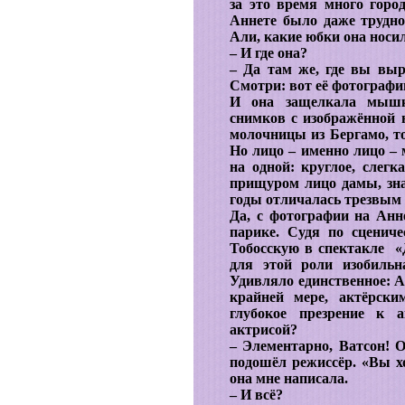
за это время много город
Аннете было даже трудно
Али, какие юбки она носил
– И где она?
– Да там же, где вы выро
Смотри: вот её фотографи
И она защелкала мышк
снимков с изображённой 
молочницы из Бергамо, то
Но лицо – именно лицо –
на одной: круглое, слег
прищуром лицо дамы, зна
годы отличалась трезвым
Да, с фотографии на Анн
парике. Судя по сценич
Тобосскую в спектакле «
для этой роли изобильн
Удивляло единственное: А
крайней мере, актёрски
глубокое презрение к 
актрисой?
– Элементарно, Ватсон! О
подошёл режиссёр. «Вы х
она мне написала.
– И всё?