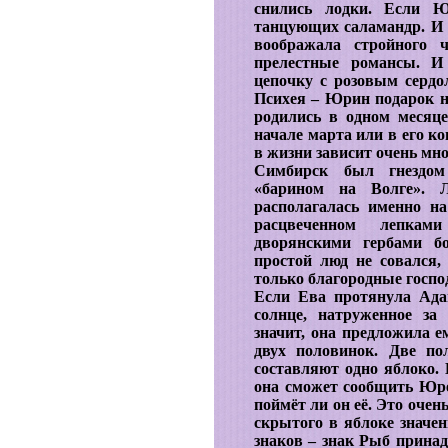
снились лодки. Если Ю
танцующих саламандр. И 
воображала стройного 
прелестные романсы. И
цепочку с розовым серд
Психея – Юрин подарок н
родились в одном месяце
начале марта или в его ко
в жизни зависит очень мно
Симбирск был гнездом
«барином на Волге». 
располагалась именно н
расцвеченном лепкам
дворянскими гербами б
простой люд не совался,
только благородные господ
Если Ева протянула Ада
солнце, натруженное за
значит, она предложила е
двух половинок. Две по
составляют одно яблоко.
она сможет сообщить Юре 
поймёт ли он её. Это очен
скрытого в яблоке значен
знаков – знак Рыб принад