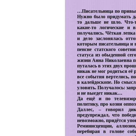
…Писательница по привыч
Нужно было придумать да
то дальше не шло. Что-
какие-то логические и 
получались. Чёткая лепка
и дело заслонялась отт
которым писательница и в
пенсне статского советн
статуса из обыденной сег
жизни Анна Николаевна пе
путалась в этих двух про
никак не мог родиться её 
все события вертелись, п
в калейдоскопе. Но смысл
уловить. Получалось: запря
и не выедет никак…
Да ещё и по телевизору
политику, про козни оппо
Даллес, – говорил ди
предупреждал, что побед
невозможно, придётся упо
Реминисценции, аллюзии
перебирая в голове соб