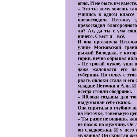
огня. И не быть им вместе.
– Это ты кому хочешь так
учились в одном классе
превосходила Неточку
превосходил благородног
ли? Ах, да ты с ума сош
ничего. Съест и – всё.
И она протянула Неточке
улице Московской грани
рыжий Володька, с котор
горки, вечно обрывал ябло
– Не трогай чужое, уши н
даже жаловался его па
губернии. Но толку с этог
рвать яблоки стала и его 
младше Неточки и Али. И 
всегда стояли ободраны.
– Яблоки созданы для тог
выдумывай себе сказок.
Она спрятала в глубину в
на Неточке, тоненькую це
– Ты разве не видишь, ка
не похож на мужчину. Он 
он сладкоежка. И у него 
мужчина? Он скрытая жен