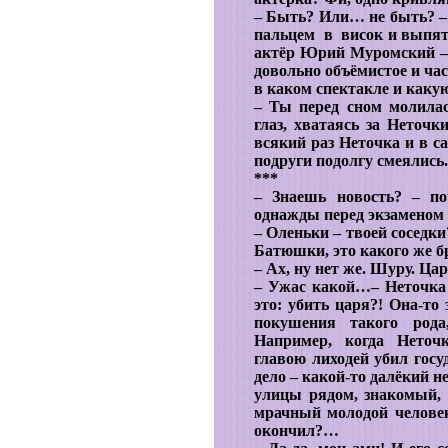
– Быть? Или… не быть? –
пальцем в висок и выпят
актёр Юрий Муромский –
довольно объёмистое и час
в каком спектакле и каку
– Ты перед сном молилас
глаз, хватаясь за Неточк
всякий раз Неточка и в с
подруги подолгу смеялись.
***
– Знаешь новость? – по
однажды перед экзаменом 
– Оленьки – твоей соседк
Батюшки, это какого же б
– Ах, ну нет же. Шуру. Цар
– Ужас какой…– Неточка 
это: убить царя?! Она-то
покушения такого рода
Например, когда Неточ
главою лиходей убил госу
дело – какой-то далёкий н
улицы рядом, знакомый, 
мрачный молодой челове
окончил?…