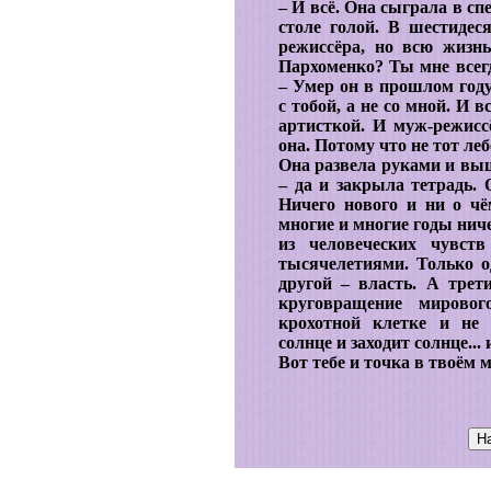
– И всё. Она сыграла в с
столе голой. В шестидес
режиссёра, но всю жизн
Пархоменко? Ты мне всегд
– Умер он в прошлом году
с тобой, а не со мной. И в
артисткой. И муж-режисс
она. Потому что не тот леб
Она развела руками и вы
– да и закрыла тетрадь. 
Ничего нового и ни о чё
многие и многие годы нич
из человеческих чувст
тысячелетиями. Только о
другой – власть. А трет
круговращение мировог
крохотной клетке и не 
солнце и заходит солнце...
Вот тебе и точка в твоём 