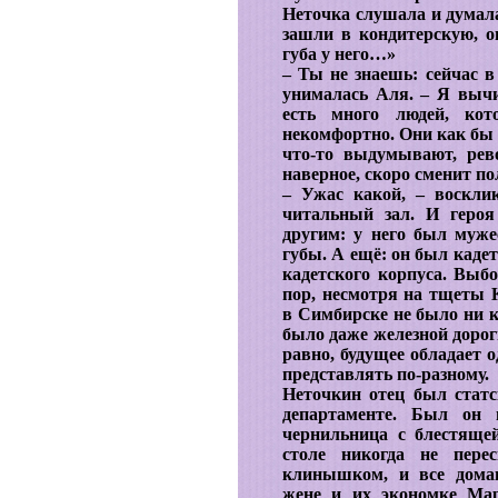
Неточка слушала и думала
зашли в кондитерскую, о
губа у него…»
– Ты не знаешь: сейчас в
унималась Аля. – Я вычи
есть много людей, ко
некомфортно. Они как бы 
что-то выдумывают, рев
наверное, скоро сменит по
– Ужас какой, – воскли
читальный зал. И героя
другим: у него был муж
губы. А ещё: он был каде
кадетского корпуса. Выбо
пор, несмотря на тщеты 
в Симбирске не было ни к
было даже железной дорог
равно, будущее обладает 
представлять по-разному.
Неточкин отец был стат
департаменте. Был он 
чернильница с блестяще
столе никогда не пере
клинышком, и все дома
жене и их экономке Мар