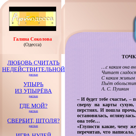
Галина Соколова
(Одесса)
ТОЧК
ЛЮБОВЬ СЧИТАТЬ
…с каким она в
НЕДЕЙСТВИТЕЛЬНОЙ
Читает сладост
рассказ
С каким живым 
Пьёт обольстит
УПЫРЬ
А. С. Пушкин
ИЗ УПЫРЁВА
рассказ
– И будет тебе счастье, –
сверху на карты сухую,
ГДЕ МОЙ?
перстнях. И пошла прочь,
рассказ
остановилась, оглянулась
СВЕРБИТ, ШТОЛЯ?
она тебе…
«Глупости какие, чему ж
рассказ
перечитав, что написала,
ИГРА НУЛЕЙ