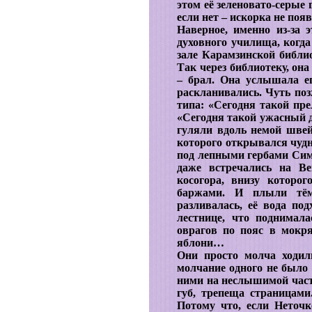
этом её зеленовато-серые
если нет – искорка не поя
Наверное, именно из-за 
духовного училища, когда
зале Карамзинской библио
Так через библиотеку, она
– брал. Она услышала ег
раскланивались. Чуть по
типа: «Сегодня такой пре
«Сегодня такой ужасный 
гуляли вдоль немой швей
которого открывался чудн
под лепными гербами Симб
даже встречались на Ве
косогора, внизу которо
баржами. И плыли тём
разливалась, её вода по
лестнице, что поднимал
оврагов по пояс в мокр
яблони…
Они просто молча ходил
молчание одного не было 
ними на неслышимой часто
губ, трепеща страницам
Потому что, если Неточк