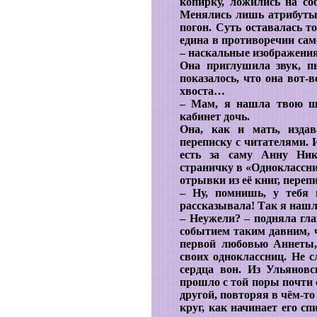
копирку, ложились на со
Менялись лишь атрибуты, 
погон. Суть оставалась т
едина в противоречии сам
– наскальные изображени
Она приглушила звук, п
показалось, что она вот-
хвоста…
– Мам, я нашла твою шк
кабинет дочь.
Она, как и мать, издав
переписку с читателями. 
есть за саму Анну Ник
страничку в «Одноклассн
отрывки из её книг, переп
– Ну, помнишь, у тебя
рассказывала! Так я нашл
– Неужели? – подняла гла
событием таким давним, ч
первой любовью Аннеты,
своих одноклассниц. Не с
сердца вон. Из Ульянов
прошло с той поры почти 
другой, повторяя в чём-т
круг, как начинает его с