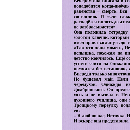
Вечером она вписала в св
понадобится когда-нибудь
равенства – смерть. Вся
состоянию. И если слож
распадётся вплоть до атом
не разбрасывается».
Она положила тетрадку
золотой ключик, который 
имел права заглянуть до с
«Так что лови момент, Не
вспышка, похожая на вн
детство кончилось. Ещё о
успеть сойти на ближайш
помчится без остановок, 
Впереди только многото
Но бушевал май. Пели
черёмухой. Однажды н
Домбровского. Он прелес
хоть и не вызвал в Нет
духовного училища, они 
Троицкому переулку подле
ей:
– Я люблю вас, Неточка. 
И вскоре она представила