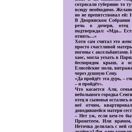
сотрясали губернию то ту
всюду необходимо. Желани
но не препятствовал ей: 
В Дворянском Собрании п
речь о дочери, отец 
подтверждал: «Мда... Ест
отнять…»
Хотя сам считал это жен
просто счастливой матер
погоны с аксельбантами. 
хаос, могла уехать в Пари
беспорядок крыш, а ос
Елисейские поля, витра
через душную Сену.
«Да пройдёт эта дурь, – с
– и пройдёт».
Что касается Али, семь
небольшого городка Сенги
отец и сыновья остались в
неё отчим, квартирова
доводившейся матери сест
– Нет уж, если кем-то бы
Прометеем. Или врачом,
Неточка делилась с ней с
актёрка? Фи, одно кривля