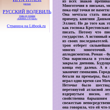
из всех знаков препина
рассказ
Многоточия в письмах, м
пока ещё точки не наметил
РУССКИЙ ВОДЕВИЛЬ
Она мечтала стать писа
глава из романа
примеру, княгиня Дашко
«ЕВИНА ГРУША»
Эллиот. Но до того как э
Страница на Litbook.ru
как госпожа Крестовская: 
писать. Потому что пи
государстве. А истинный 
из своих последователей.
трон отберет сильнейши
многих многоточий. 
аплодисментов. Роман – бу
Она нарисовала в уголк
закрыла дневник. Будущи
конца ему далеко. А в 
закончит гимназию. Город
бегали на премьеры, был
играл одно время сам Моч
Неточке было шестнад
перетянутой атласной л
вздернутым носом, от
свойственна барышням 
свежестью непосредствен
она говорила, что ей что-