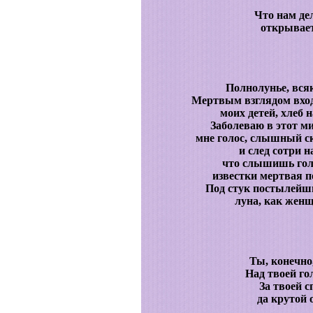
Что нам дел
открывает
Полнолунье, всяк
Мертвым взглядом вход
моих детей, хлеб н
Заболеваю в этот м
мне голос, слышный скв
и след сотри н
что слышишь голо
известки мертвая пе
Под стук постылейши
луна, как женщ
Ты, конечно
Над твоей го
За твоей 
да крутой 