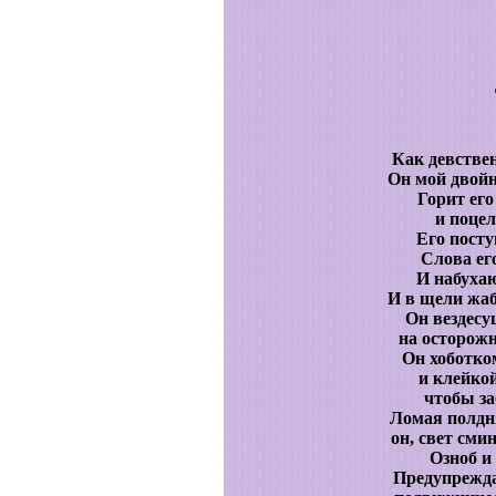
Как девствен
Он мой двойн
Горит ег
и поцел
Его пост
Слова ег
И набухаю
И в щели жа
Он вездесу
на осторожн
Он хоботко
и клейко
чтобы за
Ломая полдн
он, свет сми
Озноб и
Предупрежда