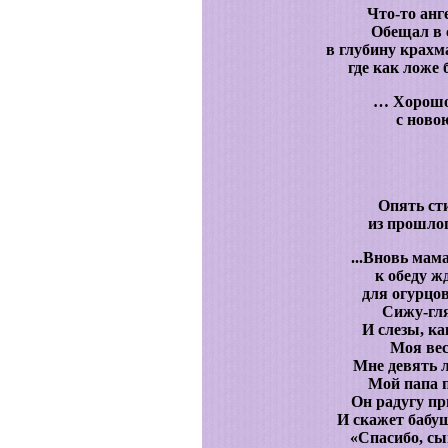
Что-то анг
Обещал в 
в глубину крахм
где как ложе 
… Хорошо 
с ново
Опять ст
из прошлог
...Вновь мама
к обеду ж
для огурцо
Сижу-гля
И слезы, как
Моя вес
Мне девять л
Мой папа п
Он радугу пр
И скажет бабуш
«Спасибо, сы