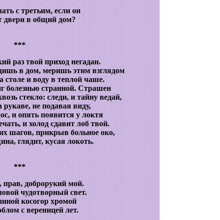
ать с третьим, если он
 двери в общий дом?
***
ий раз твой приход негадан.
ишь в дом, меришь этим взглядом
а столе и воду в теплой чаше.
иг болезнью странной. Страшен
озь стекло: следи, и тайну ведай,
а рукаве, не подавая виду,
с, и опять появится у локтя
чать, и холод сдавит лоб твой.
х шагов, прикрыв больное око,
ина, глядит, кусая локоть.
***
, прав, доброрукий мой.
ловой чудотворный свет.
спиной косогор хромой
облом с вереницей лет.