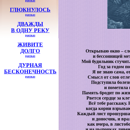
рассказ
ГЛЮКНУЛОСЬ
рассказ
ДВАЖДЫ
В ОДНУ РЕКУ
рассказ
ЖИВИТЕ
ДОЛГО
Открываю окно – сло
и бессонницей мет
рассказ
Мой будильник стучит.
ДУРНАЯ
Год за годом по
БЕСКОНЕЧНОСТЬ
Я не знаю сама, о
Смысл от слов отле
рассказ
Подступила болезн
и пометила 
Память бродит по жиз
Рвется сердце за кл
Всё тебе расскажу.
когда корни взрыва
Каждый лист прошуршав
и доносчик, и врал
как вчера, в листобо
и на цыпочках ливен