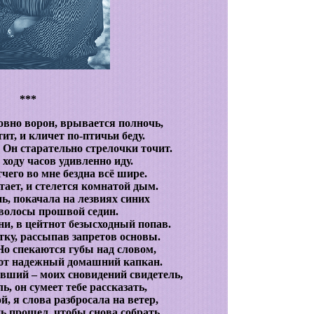
***
вно ворон, врывается полночь,
ит, и кличет по-птичьи беду.
 Он старательно стрелочки точит.
 ходу часов удивленно иду.
тчего во мне бездна всё шире.
тает, и стелется комнатой дым.
ь, покачала на лезвиях синих
волосы прошвой седин.
ни, в цейтнот безысходный попав.
етку, рассыпав запретов основы.
 Но спекаются губы над словом,
ют надежный домашний капкан.
ший – моих сновидений свидетель,
ь, он сумеет тебе рассказать,
й, я слова разбросала на ветер,
ь прошел, чтобы снова собрать.