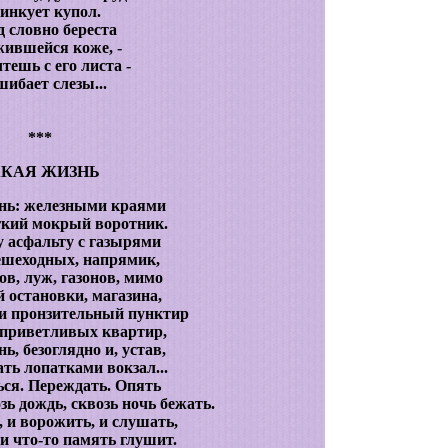
цинкует купол.
д словно береста
жившейся коже, -
тешь с его листа -
ибает слезы...
***
АКАЯ ЖИЗНЬ
знь: железными краями
гкий мокрый воротник.
 асфальту с газырями
ешеходных, напрямик,
ов, луж, газонов, мимо
 остановки, магазина,
 и пронзительный пунктир
приветливых квартир,
ь, безоглядно и, устав,
ть лопатками вокзал...
ся. Переждать. Опять
зь дождь, сквозь ночь бежать.
 и ворожить, и слушать,
ли что-то память глушит.