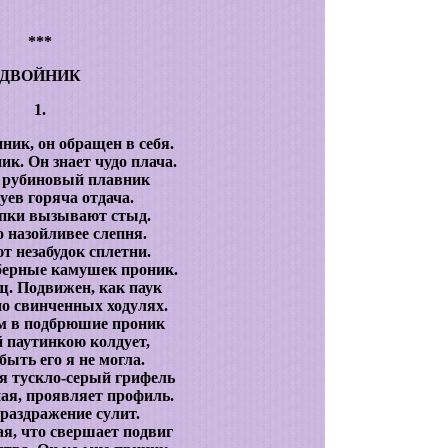
***
ДВОЙНИК
1.
ник, он обращен в себя.
ик. Он знает чудо плача.
о рубиновый плавник
уев горяча отдача.
упки вызывают стыд.
о назойливее слепня.
т незабудок сплетни.
берные камушек проник.
щ. Подвижен, как паук
о свинченных ходулях.
м в подбрюшие проник
й паутинкою колдует,
быть его я не могла.
я тускло-серый грифель
ная, проявляет профиль.
 раздражение сулит.
я, что свершает подвиг