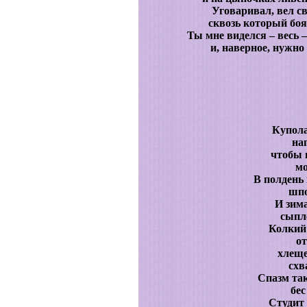
Уговаривал, вел с
сквозь который боя
Ты мне виделся – весь 
и, наверное, нужно
Купола
на
чтобы 
мо
В полдень 
шпо
И зима
сыпле
Колкий 
от
хлеще
схв
Спазм так
бес
Студит 