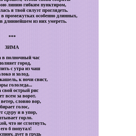
вою линию гибким пунктиром,
лась я твой силуэт проглядеть.
– в промежутках особенно длинных,
 в длиннейшем из них умереть.
***
ЗИМА
 в полночный час
полняет город,
пить с утра из чаш
локо и холод.
кашель, к ночи свист,
ры гололеда...
 свой острый рис
т всем за ворот.
ветер, словно вор,
бирает голос,
т сдуру и в упор,
атывает горло.
ой, что не сглотнуть,
 его б попутал!
спину, дует в грудь