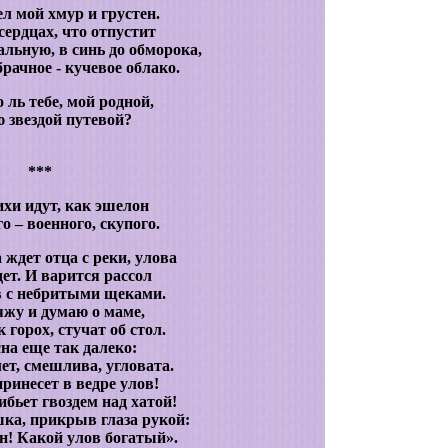
ел мой хмур и грустен.
сердцах, что отпустит
альную, в синь до обморока,
брачное - кучевое облако.
ль тебе, мой родной,
ю звездой путевой?
***
ихи идут, как эшелон
о – военного, скупого.
 ждет отца с реки, улова
дет. И варится рассол
в с небритыми щеками.
жу и думаю о маме,
 горох, стучат об стол.
на еще так далеко:
ет, смешлива, угловата.
ринесет в ведре улов!
ибьет гвоздем над хатой!
ка, прикрыв глаза рукой:
н! Какой улов богатый».