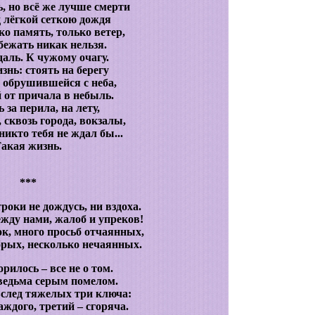
ь, но всё же лучше смерти
 лёгкой сеткою дождя
ько память, только ветер,
 бежать никак нельзя.
даль. К чужому очагу.
знь: стоять на берегу
а обрушившейся с неба,
 от причала в небыль.
 за перила, на лету,
 сквозь города, вокзалы,
никто тебя не ждал бы...
акая жизнь.
***
роки не дождусь, ни вздоха.
ежду нами, жалоб и упреков!
к, много просьб отчаянных,
брых, несколько нечаянных.
рилось – все не о том.
ведьма серым помелом.
след тяжелых три ключа:
аждого, третий – сгоряча.