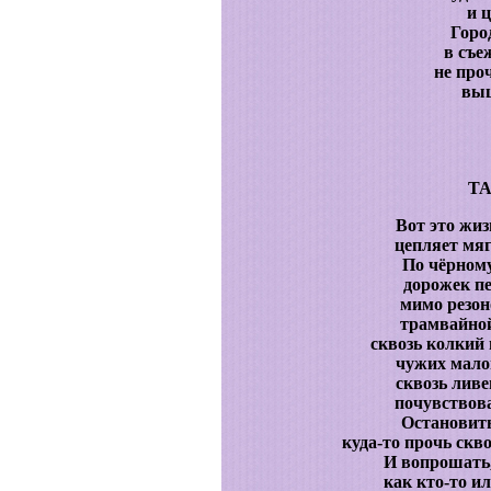
и 
Горо
в съе
не проч
выш
Т
Вот это жи
цепляет мя
По чёрному
дорожек п
мимо резон
трамвайной
сквозь колкий
чужих мало
сквозь ливен
почувствова
Остановить
куда-то прочь скво
И вопрошать,
как кто-то и