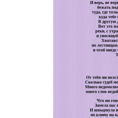
И верь, не вер
бежать под
туда, где тол
куда тебе
В другую 
Вот это жи
реки, с утр
и уносящей
Хватаясь
по лестницам,
и чтоб нигде 
Т
От тебя ни полст
Сколько судеб м
Много недомолво
много слов недо
Что ни гово
Замела нас 
И швырнула в
по ключу на к