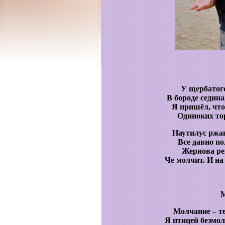
У щербатого
В бороде седин
Я пришёл, чт
Одиноких тор
Наутилус ржав
Все давно по
Жернова ре
Че молчит. И на
Молчание – т
Я птицей безмол