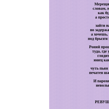
Мерещил
словам, 
как бу
а прост
зайти н
но задержа
а хочешь,
под брызги 
Роняй прощ
туда, гд
глядит
юнец ка
чуть пьян 
печатен ша
И парох
неволь
РЕВУЩ