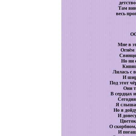
детство
Там вин
весь про
О
Мне в эт
Огнём 
Свинцо
Но ни 
Кипящ
Лилась с 
И шир
Под этот ч
Они т
В сердцах и
Сегодня
Я слышал
Но я дойду
И донес
Цветок
О скорбном,
И пога