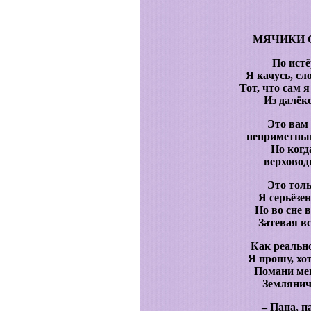
МЯЧИКИ 
По истё
Я качусь, с
Тот, что сам 
Из далёк
Это вам 
неприметны
Но когд
верховод
Это толь
Я серьёзе
Но во сне 
Затевая 
Как реальн
Я прошу, хо
Помани ме
Землянич
– Папа, п