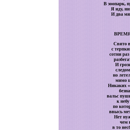
В зоопарк, 
Я иду, н
И два м
ВРЕМ
Свято 
с терпки
сотни ра
разбега
И гроз
следо
но лете
мимо ц
Никаких «
безн
вальс пуш
к небу
по котор
ввысь ме
Нет нуж
чем 
в то не