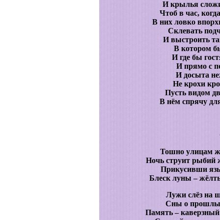
И крылья сложи
Чтоб в час, когд
В них ловко впорх
Склевать под
И выстроить та
В котором бы
И где бы гос
И прямо с п
И досыта н
Не крохи кро
Пусть видом дво
В нём спрячу дл
Тошно улицам ж
Ночь струит рыбий ж
Прикусивши язык
Блеск луны – жёлты
Лужи слёз на 
Сны о прошлых 
Память – каверзный 