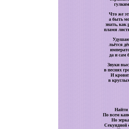
гулким
Что же эт
а быть м
знать, как
пламя лист
Удушаю
льётся дё
императо
да и сам
Звуки выс
в песнях гр
И кровит
в круглых
Найти 
По всем ка
Но зерк
Секундной 