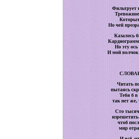
Фильтрует 
Тревожное
Которых 
Но чей прозр
Казалось б
Кардиограмму
Но эту ось
И мой волчок
СЛОВА
Читать п
пытаясь ск
Тебя б в
так нет же,
Сто тысяч
изрешетить 
чтоб пос
мир отра
И всё, ч