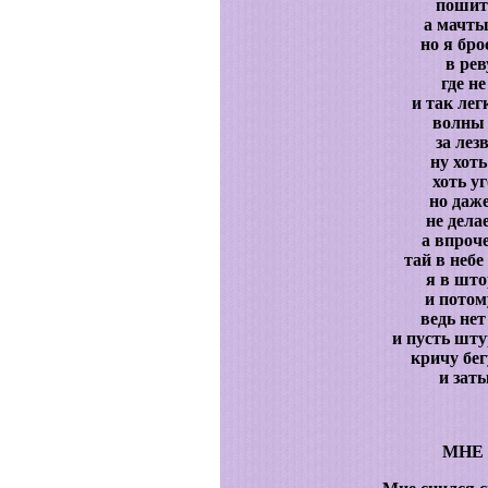
пошит
а мачт
но я бр
в ре
где не
и так ле
волны
за лез
ну хот
хоть уг
но даж
не дела
а впроч
тай в неб
я в што
и потом
ведь нет
и пусть шту
кричу бе
и зат
МНЕ