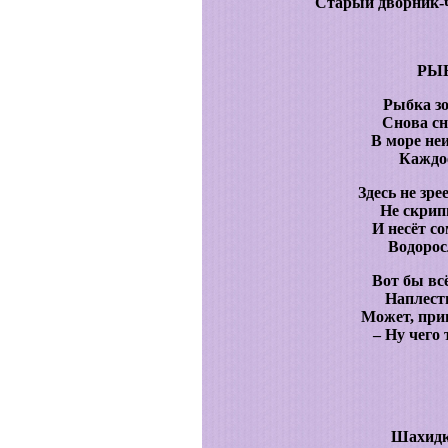
Старый дворник-ч
РЫ
Рыбка зо
Снова с
В море не
Каждое
Здесь не зре
Не скрип
И несёт с
Водорос
Вот бы вс
Наплест
Может, при
– Ну чего
Шахидка