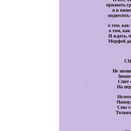
признать г
и в памя
подвесить
о том, ка
о том, ка
И ждать, ч
Морфей д
СН
Не звени
Зимне
Спит 
На пер
Нелегк
Напор
Сны с
Только 