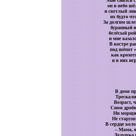
Мне снился с
он в небо шё
и светлый лик
их будто чт
За долгим шле
буранный в
белёсый рой
и мне казал
В костре ра
под шёпот 
как крохот
и в них иг
В доме п
Трескали
Возраст, 
Сном дроби
Ни морщин
Не старушк
В сердце кол
– Мама, я
Дедушка н