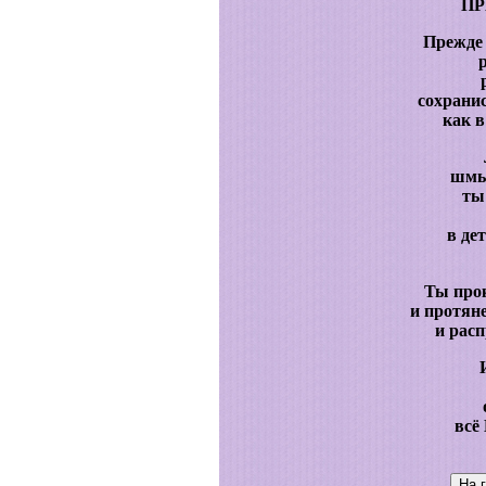
ПР
Прежде 
сохранис
как в
шмы
ты
в де
Ты про
и протян
и рас
всё