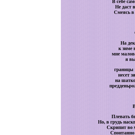
В себе сам
Не даст 
Смеясь в
На де
к зиме 
мне малов
я вы
границы 
несет з
на шатк
предденьр
Плевать б
Но, в грудь нас
Скрипит во 
Спонтанно 