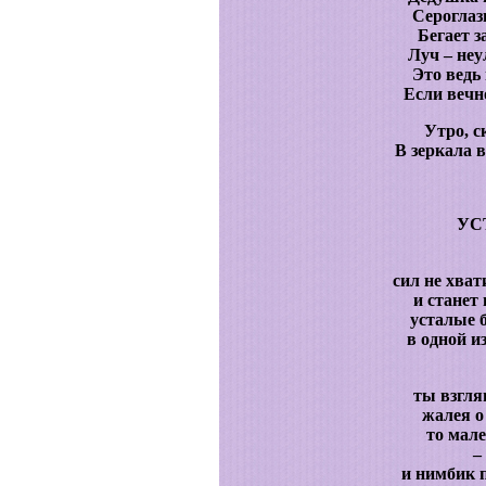
Сероглаз
Бегает 
Луч – неу
Это ведь 
Если вечн
Утро, с
В зеркала 
УС
сил не хват
и станет 
усталые 
в одной и
ты взгля
жалея о 
то мале
–
и нимбик