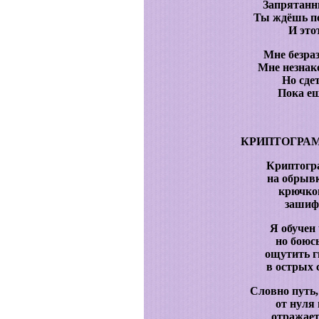
Запрятанн
Ты ждёшь по
И это
Мне безра
Мне незнак
Но сде
Пока ещ
КРИПТОГРА
Криптогр
на обрывк
крючко
зашиф
Я обучен
но боюсь
ощутить г
в острых 
Словно путь,
от нуля 
отражает