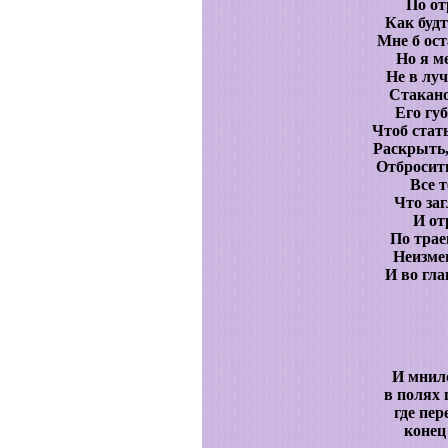
По от
Как будт
Мне б ост
Но я м
Не в лу
Стакано
Его гу
Чтоб стат
Раскрыть,
Отбросит
Все т
Что за
И от
По трае
Неизме
И во гла
И мнилс
в полях 
где пе
конец