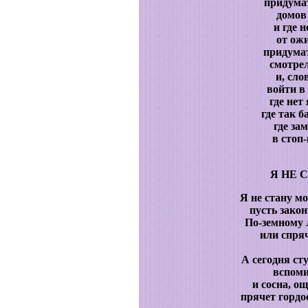
придумат
домов
и где 
от ож
придума
смотрел
и, сло
войти в 
где нет
где так б
где за
в стоп-
Я НЕ 
Я не стану мо
пусть закон
По-земному 
или спряч
А сегодня ст
вспоми
и сосна, о
прячет гордо