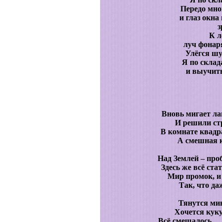
Передо мно
и глаз окна
з
К л
луч фонар
Улёгся шу
Я по скла
и выучить
Вновь мигает ла
И решили стр
В комнате квадр
А смешная к
Над Землей – про
Здесь же всё ста
Мир промок, и
Так, что да
Тянутся мин
Хочется куку
Всё смешалось … 