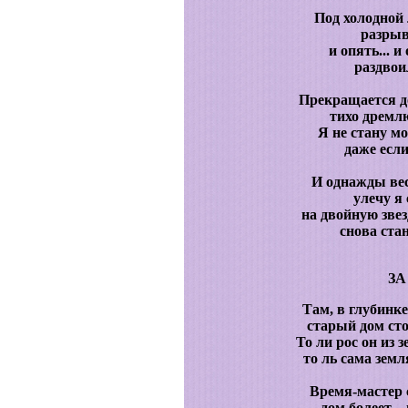
Под холодной 
разрыв
и опять... 
раздвои
Прекращается д
тихо дремл
Я не стану мо
даже есл
И однажды весн
улечу я
на двойную звезд
снова ста
ЗА
Там, в глубинке
старый дом сто
То ли рос он из 
то ль сама зем
Время-мастер 
дом болеет – 