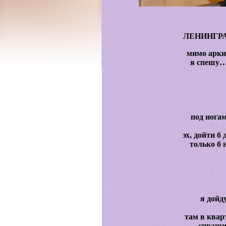
ЛЕНИНГР
мимо арки
я спешу…
под нога
эх, дойти б
только б 
я дойд
там в квар
спраши