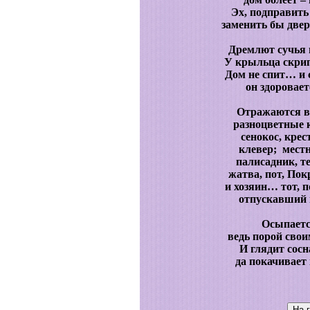
Эх, подправить
заменить бы дверь
Дремлют сучья 
У крыльца скрип
Дом не спит… и
он здоровает
Отражаются в
разноцветные 
сенокос, кре
клевер; мест
палисадник, т
жатва, пот, Пок
и хозяин… тот, 
отпускавший м
Осыпается
ведь порой свои
И глядит сос
да покачивает 