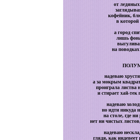
от ледяных
заглядыва
кофейник, бл
в которой
а город спи
лишь фона
выгулива
на поводках
ПОЛУМ
надеваю хрустя
а за мокрым квадрат
проиграла листва 
и стирает хай-тек
надеваю холод
но идти никуда 
на столе, где ни
нет ни чистых листов,
надеваю нескла
глядя, как индевеет