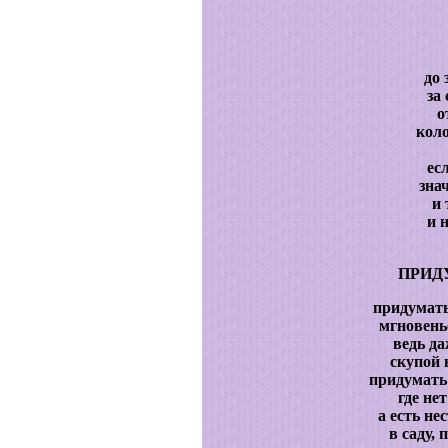
до 
за
о
кол
ес
зна
и 
и н
ПРИДУ
придумать
мгновенье
ведь да
скупой 
придумать 
где не
а есть не
в саду, 