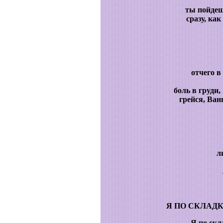
ты пойдеш
сразу, ка
отчего в
боль в груди
грейся, Ван
л
Я ПО СКЛАД
Я по скл