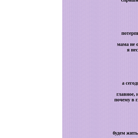
потерпи
мама не о
я нес
а сегод
главное, 
почему в 
будем жить