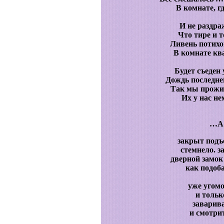
В комнате, г
И не раздра
Что тире и т
Ливень потих
В комнате кв
Будет съеден 
Дождь последней
Так мы прожи
Их у нас не
…А
закрыт подъе
стемнело. з
дверной замок
как подоба
уже угомо
и тольк
заварив
и смотрит