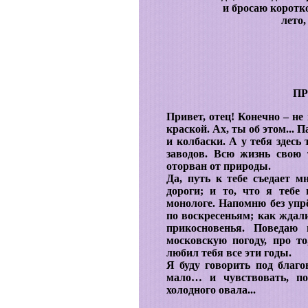
и бросаю коротк
лето,
ПР
Привет, отец! Конечно – не 
краской. Ах, ты об этом... П
и колбаски. А у тебя здесь
заводов. Всю жизнь свою
оторван от природы.
Да, путь к тебе съедает м
дороги; и то, что я тебе
монологе. Напомню без уп
по воскресеньям; как ждал
прикосновенья. Поведаю
московскую погоду, про то
любил тебя все эти годы.
Я буду говорить под благов
мало… и чувствовать, по
холодного овала...