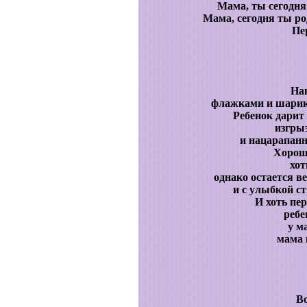
Мама, ты сегодня
Мама, сегодня ты ро
Пе
На
флажками и шарик
Ребенок дарит
изгры
и нацарапанн
Хорош
хот
однако остается в
и с улыбкой с
И хоть пе
ребе
у м
мама 
Во