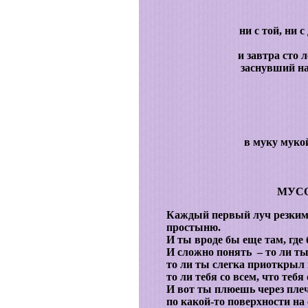
ни с той, ни 
и завтра сто л
заснувший на
в муку муко
МУСО
Каждый первый луч резким 
простыню.
И ты вроде бы еще там, где 
И сложно понять – то ли ты 
то ли ты слегка приоткрыл 
то ли тебя со всем, что тебя
И вот ты плюешь через пле
по какой-то поверхности на