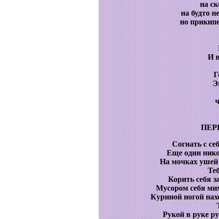
на с
на будто н
но прикипе
И в
Г
Э
ПЕР
Согнать с себ
Еще один нико
На мочках ушей 
Теб
Корить себя з
Мусором себя мим
Куриной ногой нахо
Рукой в руке 