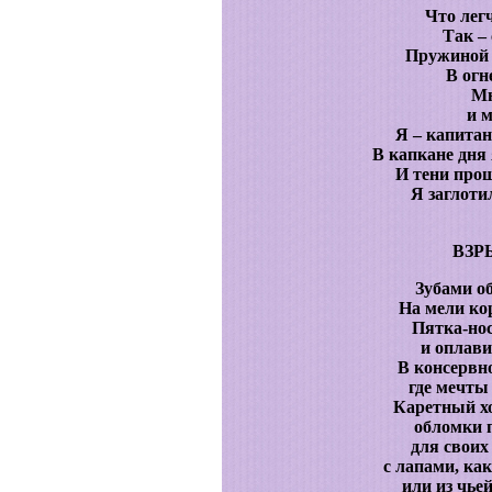
Что легч
Так –
Пружиной 
В огн
Мн
и м
Я – капитан
В капкане дня 
И тени прош
Я заглоти
ВЗР
Зубами о
На мели ко
Пятка-нос
и оплави
В консервно
где мечты
Каретный хо
обломки 
для своих
с лапами, ка
или из чье