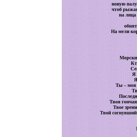
новую палу
чтоб рыжая
на лица
гл
обнят
На мели ко
Морски
Кт
Се
Я 
Я
Ты – моя 
Тв
Последн
Твоя гончая
Твое зрени
Твой согнувшийс