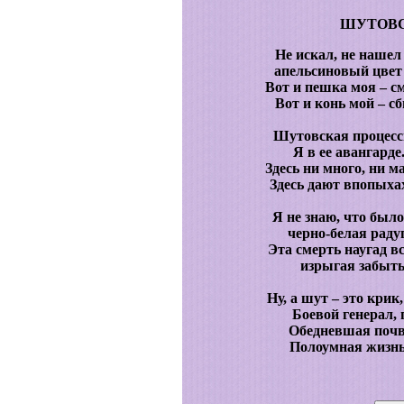
ШУТОВС
Не искал, не нашел
апельсиновый цвет
Вот и пешка моя – с
Вот и конь мой – с
Шутовская процесс
Я в ее авангарде
Здесь ни много, ни м
Здесь дают впопыха
Я не знаю, что было
черно-белая раду
Эта смерть наугад в
изрыгая забыты
Ну, а шут – это кри
Боевой генерал,
Обедневшая почв
Полоумная жизнь,