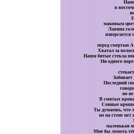
Напе
в восточ
и
Н
маковым цвет
Лавина гол
извергается 
перед смертью А
Хватал за волос
Наши битые стекла по
Ни одного поре
стекае
Забивает 
Последний св
говори
но не
В смятых крова
Сонные крошк
Ты думаешь, что э
но на стене нет
маленькая м
Мне бы ломоть теб