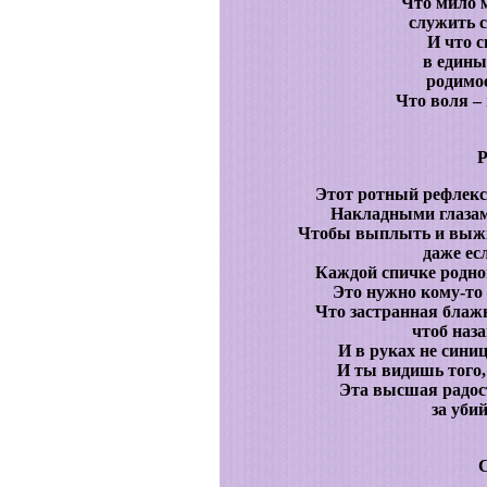
Что мило м
служить 
И что с
в едины
родимое
Что воля – 
Этот ротный рефлекс 
Накладными глазам
Чтобы выплыть и выжит
даже ес
Каждой спичке родной
Это нужно кому-то 
Что застранная блажь
чтоб наза
И в руках не сини
И ты видишь того, 
Эта высшая радост
за убий