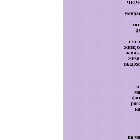
ЧЕР
умирае
хот
д
сто 
жнец с
навяж
жизнь
выдохо
ч
ма
фо
рас
ка
на м