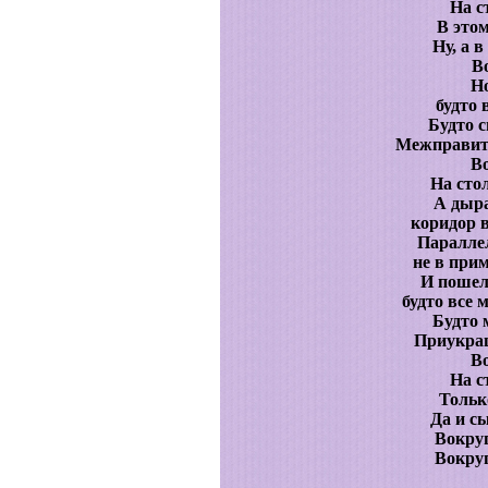
На с
В этом
Ну, а в
В
Но
будто 
Будто с
Межправит
Во
На стол
А дыра
коридор 
Параллел
не в при
И пошел
будто все 
Будто 
Приукраш
Во
На с
Только
Да и с
Вокруг
Вокруг