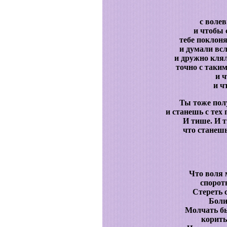
с воле
и чтобы 
тебе поклон
и думали вс
и дружно клял
точно с таки
и ч
и ч
Ты тоже по
и станешь с тех
И тише. И т
что стане
Что воля 
спороть
Стереть 
Боли
Молчать б
корить