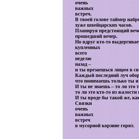
очень
важных
встреч.
В твоей голове таймер набр
хуже швейцарских часов.
Планируя предстоящий веч
прошедший вечер.
Но вдруг кто-то выдергивае
купленных
всего
неделю
назад –
и ты врезаешься лицом в св
Каждый последний луч обор
что понимаешь только ты и 
И ты не знаешь – то ли это 
то ли это кто-то из жалости
И ты вроде бы такой же, ка
Связки
очень
важных
встреч
в мусорной корзине горят.