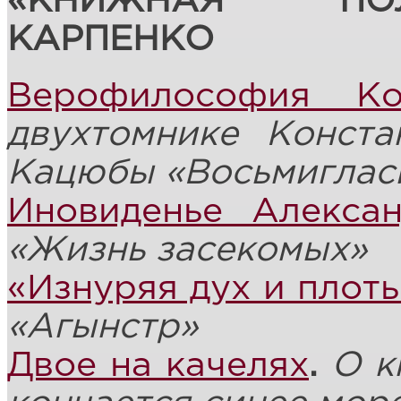
«КНИЖНАЯ ПО
КАРПЕНКО
Верофилософия Ко
двухтомнике Конст
Кацюбы «
Восьмиглас
Иновиденье Алекса
«Жизнь засекомых»
«Изнуряя дух и плот
«
Агынстр
»
Двое на качелях
.
О к