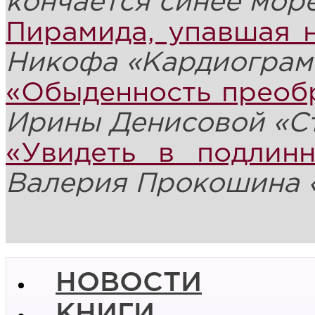
кончается синее мор
Пирамида, упавшая 
Никофа
«Кардиограм
«Обыденность преоб
Ирины Денисовой
«
С
«Увидеть в подлин
Валерия Прокошина
НОВОСТИ
КНИГИ