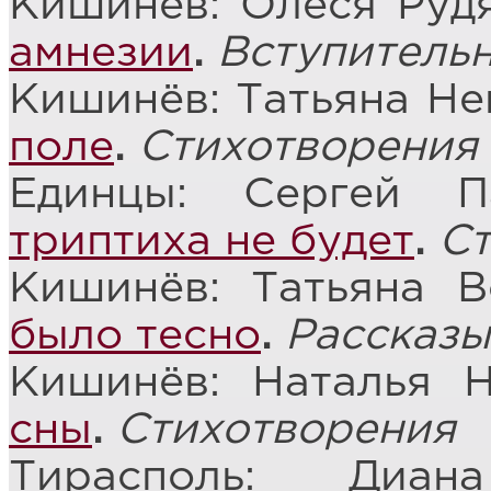
Кишинёв: Олеся Руд
амнезии
.
Вступительн
Кишинёв: Татьяна Не
поле
.
Стихотворения
Единцы: Сергей 
триптиха не будет
.
Ст
Кишинёв: Татьяна 
было тесно
.
Рассказы
Кишинёв: Наталья 
сны
.
Стихотворения
Тирасполь: Диа