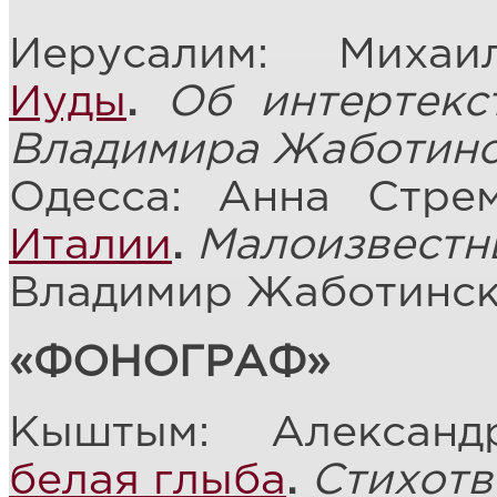
Иерусалим: Миха
Иуды
.
Об интертекс
Владимира Жаботинс
Одесса: Анна Стре
Италии
.
Малоизвестн
Владимир Жаботинс
«ФОНОГРАФ»
Кыштым: Алексан
белая глыба
.
Стихотв