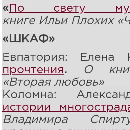
«
По свету муз
книге
И
ль
и
Плохих
«
Ч
«ШКАФ»
Евпатория: Елена
прочтения
.
О кни
«Вторая любовь»
Коломна: Алекса
истории многострад
Владимира Спирт