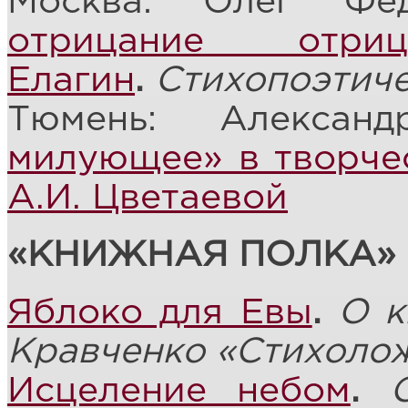
Москва: Олег Фе
отрицание отри
Елагин
.
Стихопоэтич
Тюмень: Алекса
милующее» в творчес
А.И. Цветаевой
«КНИЖНАЯ ПОЛКА»
Яблоко для Евы
.
О к
Кравченко «Стихоло
Исцеление небом
.