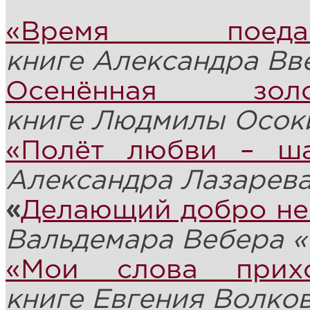
«Время поед
книге
Александр
а
Вве
Осенённая зо
книге
Людмил
ы
Осок
«Полёт любви – ша
Александра Лазарев
«
Делающий добро не 
Вальдемара Вебера 
«Мои слова прих
книге
Евгени
я
Волко