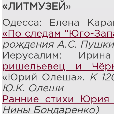
«ЛИТМУЗЕЙ
»
Одесса: Елена Кар
«По следам “Юго-Зап
рождения А.С. Пушк
Иерусалим: Ири
ришельевец и Чёр
«Юрий Олеша».
К 12
Ю.К. Олеши
Ранние стихи Юрия
Нины Бондаренко)