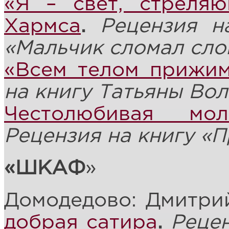
«Я – свет, стреля
Хармса
.
Рецензия на
«
Мальчик сломал сло
«Всем телом прижим
на книгу Татьяны Вол
Честолюбивая мо
Рецензия на книгу «П
«ШКАФ
»
Домодедово: Дмитри
добрая сатира
.
Рецен