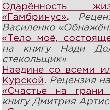
Одарённость ж
«Гамбринус»
.
Рецен
Василенко
«Обнажён
«Тело моё, состоящ
на книгу Нади Д
стекольщик»
Наедине со всеми и
Курской
.
Рецензия на
«Счастье на грани
книгу Дмитрия Артис