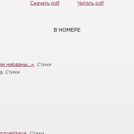
Скачать pdf
Читать pdf
В НОМЕРЕ
ии нирваны…»
.
Стихи
м
.
Стихи
ердцептица
.
Стихи