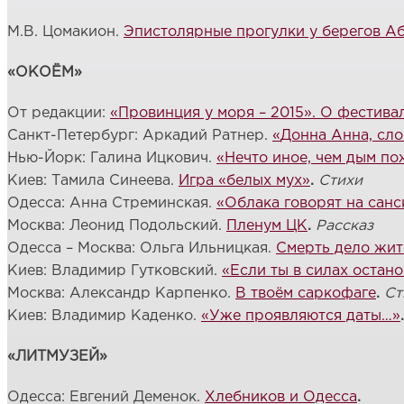
М.В. Цомакион.
Эпистолярные прогулки у берегов А
«ОКОЁМ»
От редакции:
«Провинция у моря – 2015». О фестива
Санкт-Петербург: Аркадий Ратнер.
«
Донна Анна, сл
Нью-Йорк: Галина Ицкович.
«Нечто иное, чем дым п
Киев: Тамила Синеева.
Игра «белых мух»
.
Стихи
Одесса: Анна Стреминская.
«Облака говорят на сан
Москва: Леонид Подольский.
Пленум ЦК
.
Рассказ
Одесса – Москва: Ольга Ильницкая.
Смерть дело жит
Киев: Владимир Гутковский.
«Если ты в силах остан
Москва: Александр Карпенко.
В твоём саркофаге
.
Ст
Киев: Владимир Каденко.
«Уже проявляются даты…»
«ЛИТМУЗЕЙ»
Одесса: Евгений Деменок.
Хлебников и Одесса
.