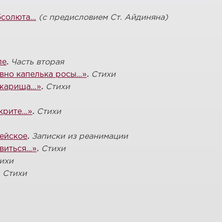
бсолюта…
(с предисловием Ст. Айдиняна)
ле
.
Часть вторая
овно капелька росы…»
.
Стихи
ожарища…»
.
Стихи
скрите…»
.
Стихи
ейское
.
Записки из реанимации
овиться…»
.
Стихи
ихи
.
Стихи