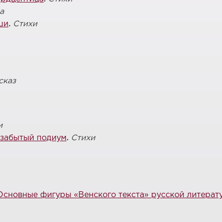
а
ши
.
Стихи
сказ
и
 забытый подиум
.
Стихи
Основные фигуры «Венского текста» русской литерат