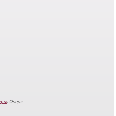
уры
.
Очерк