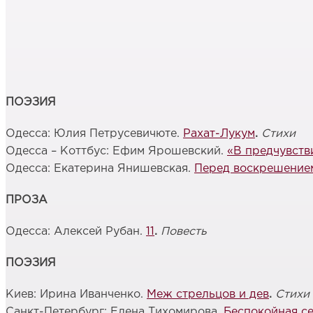
ПОЭЗИЯ
Одесса: Юлия Петрусевичюте.
Рахат-Лукум
.
Стихи
Одесса – Коттбус: Ефим Ярошевский.
«В предчувств
Одесса: Екатерина Янишевская.
Перед воскрешение
ПРОЗА
Одесса: Алексей Рубан.
11
.
Повесть
ПОЭЗИЯ
Киев: Ирина Иванченко.
Меж стрельцов и дев
.
Стихи
Санкт-Петербург: Елена Тихомирова.
Беспокойная с