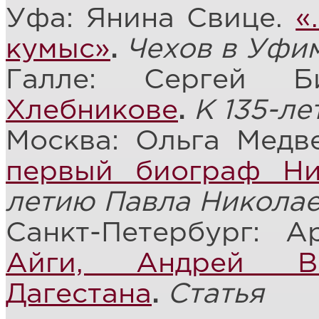
Уфа: Янина Свице.
«
кумыс»
.
Чехов в Уфи
Галле: Сергей 
Хлебникове
.
К 135-л
Москва: Ольга Медв
первый биограф Ни
летию Павла Никола
Санкт-Петербург: 
Айги, Андрей В
Дагестана
.
Статья