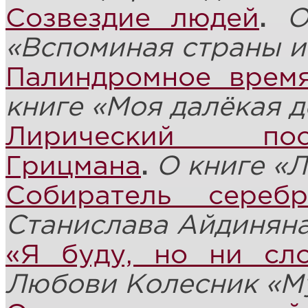
Созвездие людей
.
О
«Вспоминая страны и
Палиндромное врем
книге «Моя далёкая 
Лирический пос
Грицмана
.
О книге «
Собиратель сереб
Станислава Айдинян
«Я буду, но ни сл
Любови Колесник «Му