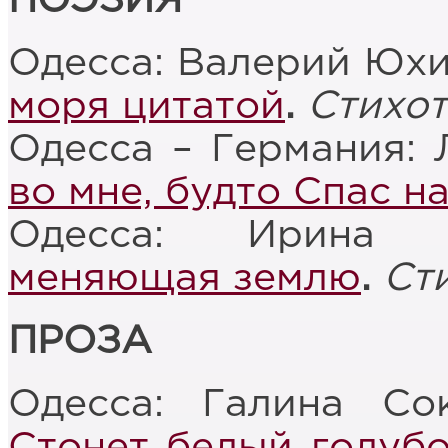
ПОЭЗИЯ
Одесса: Валерий Юх
моря цитатой
.
Стихо
Одесса – Германия:
во мне, будто Спас н
Одесса: Ирина 
меняющая землю
.
Ст
ПРОЗА
Одесса: Галина Со
Стонет белый голуб