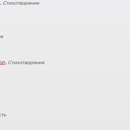
.
Стихотворения
ча
коп
.
Стихотворения
сть