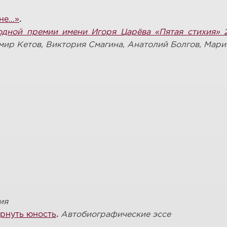
ане…»
.
дной премии имени Игоря Царёва «Пятая стихия» 2
мир Кетов, Виктория Смагина, Анатолий Болгов, Мар
ия
ернуть юность
.
Автобиографические эссе