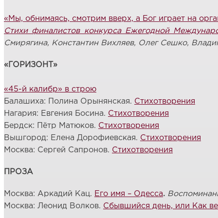
«Мы, обнимаясь, смотрим вверх, а Бог играет на орг
Стихи финалистов конкурса Ежегодной Междунаро
Смирягина, Константин Вихляев, Олег Сешко, Влади
«ГОРИЗОНТ»
«45-й калибр» в строю
Балашиха: Полина Орынянская.
Стихотворения
Нагария: Евгения Босина.
Стихотворения
Бердск: Пётр Матюков.
Стихотворения
Вышгород: Елена Дорофиевская.
Стихотворения
Москва: Сергей Сапронов.
Стихотворения
ПРОЗА
Москва: Аркадий Кац.
Его имя – Одесса
.
Воспоминан
Москва: Леонид Волков.
Сбывшийся день, или Как в