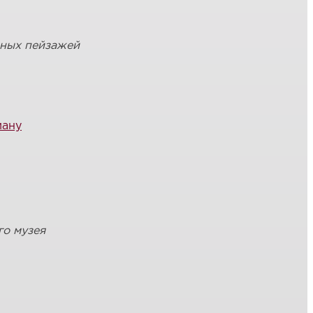
зных пейзажей
иану
го музея