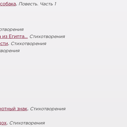
 собака
.
Повесть. Часть 1
отворения
 из Египта…
Стихотворения
сти
.
Стихотворения
творения
нотный знак
.
Стихотворения
дох
.
Стихотворения