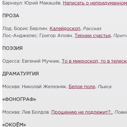
Барнаул: Юрий Макашёв.
Написать о непридуманном
ПРОЗА
Лод: Борис Берлин.
Калейдоскоп
.
Рассказ
Лос-Анджелес: Григор Апоян.
Тернии счастья
.
Прит
ПОЭЗИЯ
Одесса: Евгений Мучник.
То в микроскоп, то в телес
ДРАМАТУРГИЯ
Москва: Николай Железняк.
Белое поле
.
Пьеса
«ФОНОГРАФ»
Москва: Лев Болдов.
Прощению не подлежит?..
Пове
«ОКОЁМ»