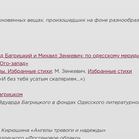
кновенных вещах, произошедших на фоне разнообра
д Багрицкий и Михаил Зенкевич: по одесскому мерид
«Юго-запад»
лы. Избранные стихи
; М. Зенкевич.
Избранные стихи
«И без тебя усатым скаляриям…»)
агрицком
Эдуарда Багрицкого в фондах Одесского литературно
а Кирюшина «Ангелы тревоги и надежды»
оздецкого «Фосгеновое облако»