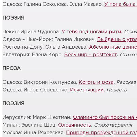
Одесса: Галина Соколова, Элла Мазько.
У попа была
ПОЭЗИЯ
Пекин: Ирина Чуднова.
У тебя под ногами ритм
.
Стих
Одесса – Нью-Йорк: Галина Ицкович.
Выйдешь с утра
Ростов-на-Дону: Ольга Андреева.
Абсолютные ценно
Евпатория: Елена Коро.
Весь мир – postтекст
.
Стихо
ПРОЗА
Одесса: Виктория Колтунова.
Коготь и роза
.
Рассказ
Одесса: Игорь Середенко.
Исчезнувший
.
Повесть
ПОЭЗИЯ
Иерусалим: Марк Шехтман.
Фламинго был похож на 
Милан: Эвелина Шац.
Оловянность
.
Стихотворения
Москва: Инна Ряховская.
Природы пробуждённой вз