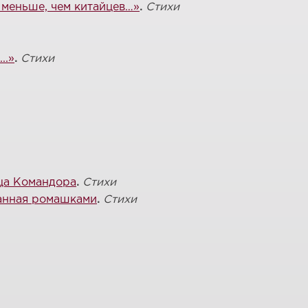
 меньше, чем китайцев…»
.
Стихи
..»
.
Стихи
ца Командора
.
Стихи
анная ромашками
.
Стихи