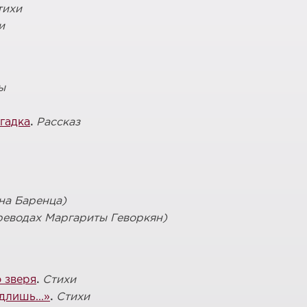
тихи
и
ы
гадка
.
Рассказ
на Баренца)
реводах Маргариты Геворкян)
 зверя
.
Стихи
лишь...»
.
Стихи