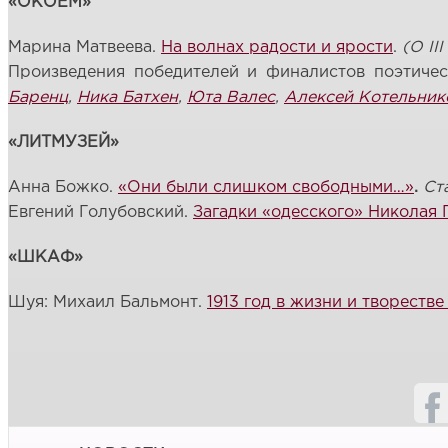
«ОКОЁМ»
Марина Матвеева.
На волнах радости и ярости
.
(О
III
Произведения победителей и финалистов поэтичес
Баренц
,
Ника Батхен
,
Юта Валес
,
Алексей Котельник
«ЛИТМУЗЕЙ»
Анна Божко.
«Они были слишком свободными…»
.
Ст
Евгений Голубовский.
Загадки «одесского» Николая 
«ШКАФ»
Шуя: Михаил Бальмонт.
1913 год в жизни и творестве