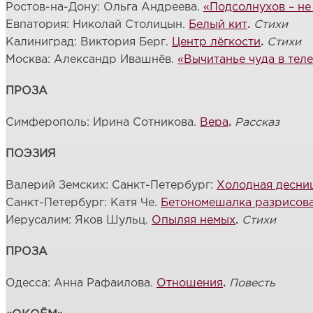
Ростов-на-Дону: Ольга Андреева.
«Подсолнухов – не
Евпатория: Николай Столицын.
Белый кит
.
Стихи
Калиниград: Виктория Берг.
Центр лёгкости
.
Стихи
Москва: Александр Ивашнёв.
«Вычитанье чуда в теле.
ПРОЗА
Симферополь: Ирина Сотникова.
Вера
.
Рассказ
ПОЭЗИЯ
Валерий Земских: Санкт-Петербург:
Холодная десни
Санкт-Петербург: Катя Че.
Бетономешалка разрисов
Иерусалим: Яков Шульц.
Опыляя немых
.
Стихи
ПРОЗА
Одесса: Анна Рафаилова.
Отношения
.
Повесть