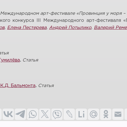
Международном арт-фестивале «Провинция у моря – 
кого конкурса III Международного арт-фестиваля 
ов
,
Елена Пестерева
,
Андрей Потылико
,
Валерий Рем
атья
Гумилёва
.
Статья
 К.Д. Бальмонта
.
Статья