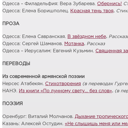
Одесса – Филадельфия: Вера Зубарева.
Обернись!
С
Одесса: Елена Боришполец.
Красная тень твоя
.
Стих
ПРОЗА
Одесса: Елена Савранская.
В звёздном небе
.
Рассказ
Одесса: Сергей Шаманов.
Мотанка
.
Рассказ
Одесса – Иерусалим: Евгений Кузьмин.
Священная за
ПЕРЕВОДЫ
Из современной армянской поэзии
Нерсес Атабекян.
Стихотворения
(в переводах Гурге
НАНЭ.
Из книги «По лунному свету… без слов»
.
(в пе
ПОЭЗИЯ
Оренбург: Виталий Молчанов.
Дыхание тропического
Казань: Алексей Остудин.
«
Не слышишь меня или мед