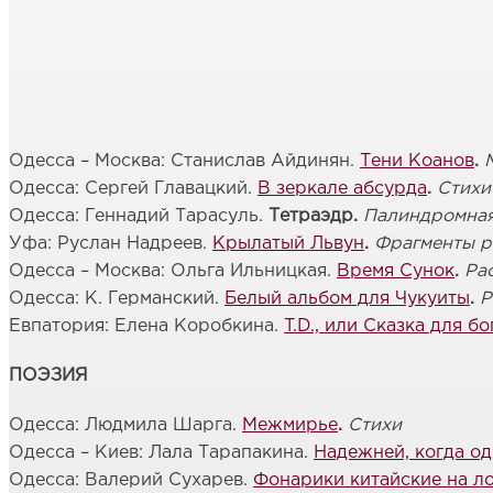
Одесса – Москва: Станислав Айдинян.
Тени Коанов
.
Одесса: Сергей Главацкий.
В зеркале абсурда
.
Стихи
Одесса: Геннадий Тарасуль.
Тетраэдр.
Палиндромная
Уфа: Руслан Надреев.
Крылатый Львун
.
Фрагменты р
Одесса – Москва: Ольга Ильницкая.
Время Сунок
.
Ра
Одесса: К. Германский.
Белый альбом для Чукуиты
.
Р
Евпатория: Елена Коробкина.
T.D
., или Сказка для бо
ПОЭЗИЯ
Одесса: Людмила Шарга.
Межмирье
.
Стихи
Одесса – Киев: Лала Тарапакина.
Надежней, когда о
Одесса: Валерий Сухарев.
Фонарики китайские на л