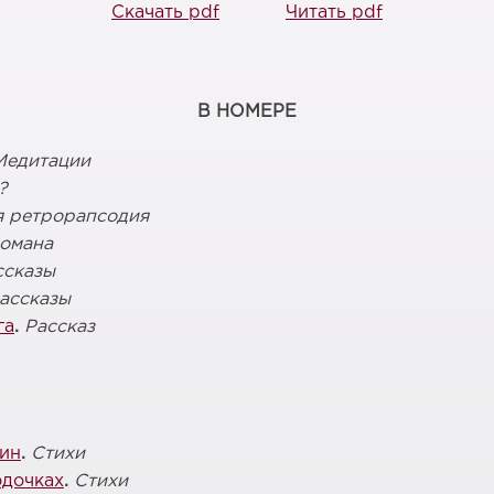
Скачать pdf
Читать pdf
В НОМЕРЕ
Медитации
?
 ретрорапсодия
омана
ссказы
ассказы
га
.
Рассказ
дин
.
Стихи
одочках
.
Стихи