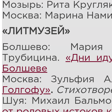
Мозырь: Рита Кругля
Москва: Марина Нам
«ЛИТМУЗЕЙ»
Болшево: Мария
Трубицина.
«Дни ид
Болшеве
Москва: Зульфия А
Голгофу»
.
Стихотвор
Шуя: Михаил Бальмо
от родовых истоков 