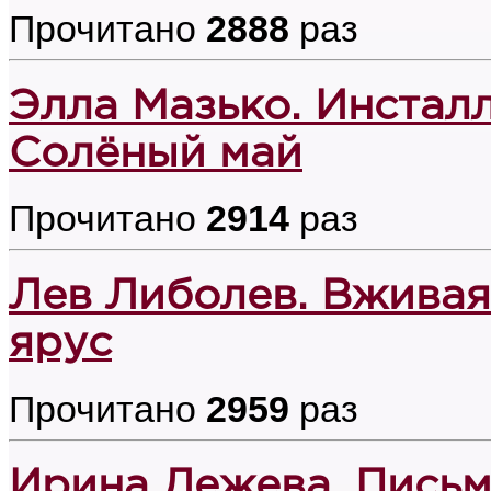
Прочитано
2888
раз
Элла Мазько. Инстал
Солёный май
Прочитано
2914
раз
Лев Либолев. Вживая
ярус
Прочитано
2959
раз
Ирина Дежева. Письм