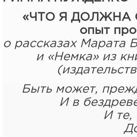
«ЧТО Я ДОЛЖНА 
опыт про
о рассказах Марата 
и «Немка» из кн
(издательст
Быть может, преж
И в бездрев
И те,
Д