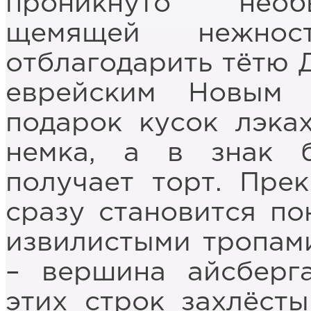
проникнуто необ
щемящей нежнос
отблагодарить тётю 
еврейским Новым
подарок кусок лэках
немка, а в знак б
получает торт. Прек
сразу становится по
извилистыми тропами
– вершина айсберг
этих строк захлёсты