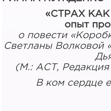
«СТРАХ КА
опыт про
о повести «Коробк
Светланы Волковой 
Дь
(М.: АСТ, Редакци
В ком сердце 