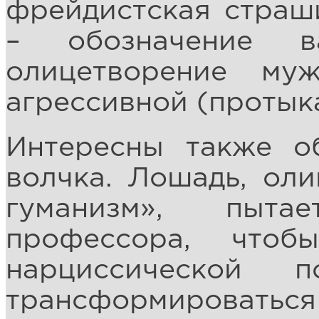
фрейдистская страши
– обозначение в
олицетворение му
агрессивной (проты
Интересны также о
волчка. Лошадь, ол
гуманизм», пыта
профессора, что
нарциссической 
трансформироват