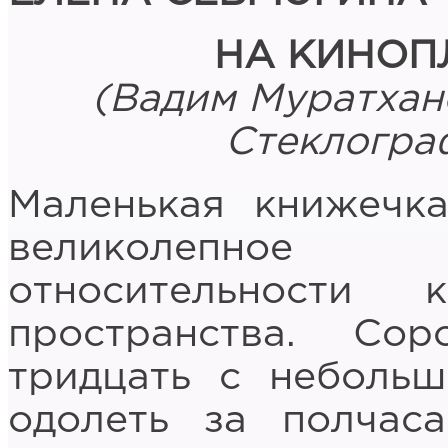
НА КИНОП
(Вадим Муратхано
Стеклограф
Маленькая книжечк
великолепное
относительности
пространства. Со
тридцать с небольш
одолеть за полчас