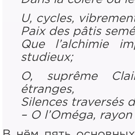
U, cycles, vibrement
Paix des pâtis semé
Que l’alchimie i
studieux;
O, suprême Clai
étranges,
Silences traversés
– O l’Oméga, rayon 
В нём пять основных