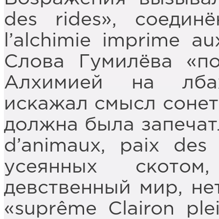
des rides», соеди
l’alchimie imprime au
Слова Гумилёва «п
Алхимией на лба
искажал смысл сонет
должна была запечатл
d’animaux, paix des
усеянных ското
девственный мир, не
«suprême Clairon ple