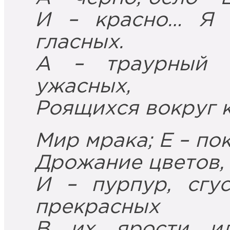
И – красно… Я 
гласных.
А – траурный 
ужасных,
Роящихся вокруг к
Мир мрака; Е – по
Дрожание цветов, 
И – пурпур, сгу
прекрасных
В их ярости и