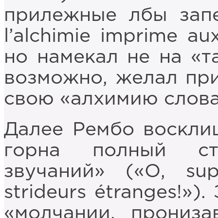
прилежные лбы запе
l’alchimie imprime au
но намекал не на «т
возможно, желал при
свою «алхимию слова
Далее Рембо восклиц
горна полный ст
звучаний» («О, sup
strideurs étranges!»
«молчании, прониз