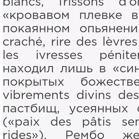
blancs, frissons d
«кровавом плевке 
покаянном опьянени
craché, rire des lèvre
les ivresses pénit
находил лишь в «син
покрытых божестве
vibrements divins de
пастбищ, усеянных 
(«paix des pâtis se
rides»). Рембо ж