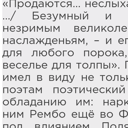
«Продаются… неслыха
…/ Безумный и б
незримым великол
наслажденьям, – и е
для любого порока
веселье для толпы».
имел в виду не тол
поэтам поэтически
обладанию им: нарк
ним Рембо ещё во Фр
под влиянием Пол