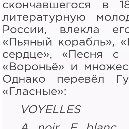
скончавшегося в 1
литературную моло
России, влекла ег
«Пьяный корабль», «
сердце», «Песня с
«Вороньё» и множес
Однако перевёл Г
«Гласные»:
VOYELLES
A
noir
,
E
blanc
,