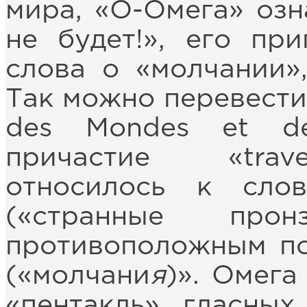
мира, «О-Омега» озн
не будет!», его пр
слова о «молчании»
Так можно перевести 
des Mondes et d
причастие «trav
относилось к слова
(«странные пронз
противоположным по 
(«молчани
я
)». Омега
«пентакль» гласных