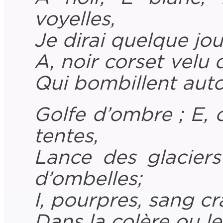
voyelles
,
Je
dirai
quelque
jou
A
,
noir
corset
velu
Qui
bombillent
aut
Golfe d’ombre ; E,
tentes,
Lance des glaciers 
d’ombelles;
I, pourpres, sang cr
Dans la colère ou le