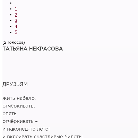
1
2
3
4
5
(2 голосов)
ТАТЬЯНА НЕКРАСОВА
ДРУЗЬЯМ
жить набело,
отчёркивать,
опять
отчёркивать –
и наконец-то лето!
и вклеивать счастливые билеты,