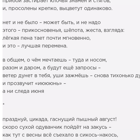
прибой застирает клочья знамён и стягов,
и, просолены крепко, выцветут одинаково.
нет и не было – может быть, и не надо
этого – прикосновенья, шёпота, жеста, взгляда:
лёгкая пена тает почти мгновенно,
и это – лучшая перемена.
в общем, о чём мечтаешь – туда и носом,
разом и даром, а будут ещё запросы –
ветер дунет в тебя, уши зажмёшь – снова тихонько д
и прозвучит «июююнь» –
а ни следа июня
*
празднуй, цикада, гаснущий пышный август!
скоро сухой одуванчик пойдёт на закусь –
как тут с весны всё съехало в сикось-накось,