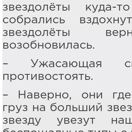
звездолёты куда-т
собрались вздохну
звездолёты ве
возобновилась.
– Ужасающая си
противостоять.
– Наверно, они гд
груз на больший зве
звезду увезут н