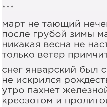
***
март не тающий нече
после грубой зимы 
никакая весна не нас
только ветер примчи
снег январский был 
не искрился рождест
утро пахнет железно
креозотом и пролито