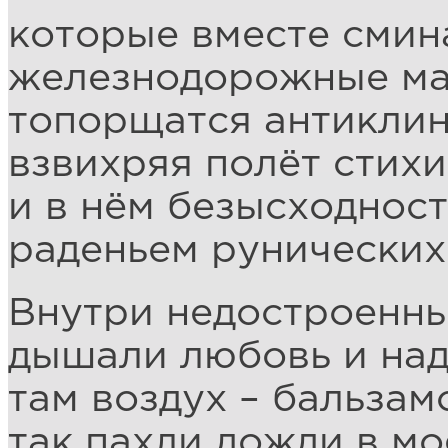
которые вместе смин
железнодорожные ма
топорщатся антиклин
взвихряя полёт стихи
и в нём безысходнос
раденьем рунических
Внутри недостроенн
дышали любовь и над
там воздух – бальзам
так пахли дожди в мо