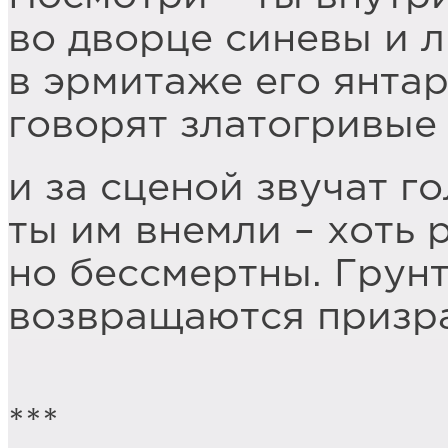
во дворце синевы и л
в эрмитаже его янта
говорят златогривые 
и за сценой звучат го
ты им внемли – хоть 
но бессмертны. Грун
возвращаются призра
***