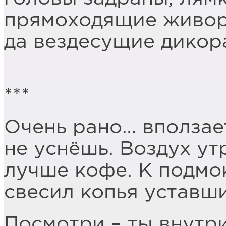
прямоходящие живо
да вездесущие дикор
***
Очень рано… вползает
не уснёшь. Воздух ут
лучше кофе. К подмо
свесил копья уставш
Посмотри – ты внутри