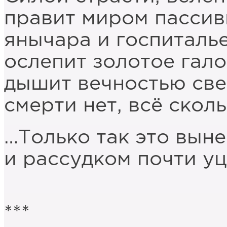
правит миром пассив
янычара и госпиталь
ослепит золотое гало
дышит вечностью све
смерти нет, всё скол
…Только так это вын
и рассудком почти уц
***