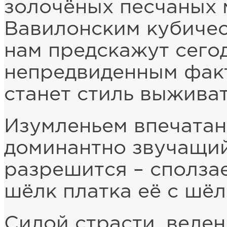
золочёных песчаных 
Вавилонским кубиче
нам предскажут сего
непредвиденным фак
станет стиль выживат
Изумленьем впечатан
доминантно звучащи
разрешится – сполза
шёлк платка её с шё
Силой страсти, веле