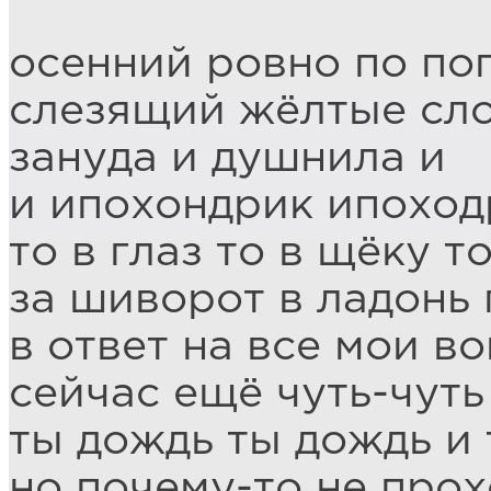
осенний ровно по по
слезящий жёлтые сл
зануда и душнила и
и ипохондрик ипоход
то в глаз то в щёку т
за шиворот в ладонь 
в ответ на все мои в
сейчас ещё чуть-чуть
ты дождь ты дождь и
но почему-то не про