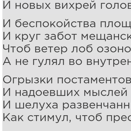
И новых вихрей голо
И беспокойства площ
И круг забот мещанск
Чтоб ветер лоб озон
А не гулял во внутре
Огрызки постаментов,
И надоевших мыслей 
И шелуха развенчанн
Как стимул, чтоб пре