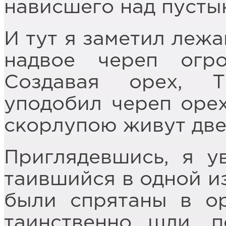
нависшего над пусты
И тут я заметил леж
надвое череп огро
Создавая орех, 
уподобил череп орех
скорлупою живут две
Приглядевшись, я у
таившийся в одной и
были спрятаны в о
таинственно шли, 