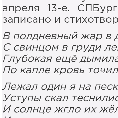
апреля 13-е. СПБур
записано и стихотвор
В полдневный жар в 
С свинцом в груди л
Глубокая ещё дымила
По капле кровь точил
Лежал один я на песк
Уступы скал теснилис
И солнце жгло их ж