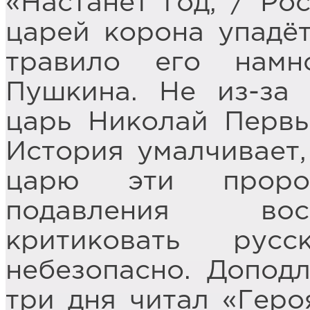
«Настанет год, / Ро
царей корона упадёт
травило его намн
Пушкина. Не из-за 
царь Николай Первы
История умалчивает,
царю эти пророч
подавления вос
критиковать рус
небезопасно. Доподл
три дня читал «Геро