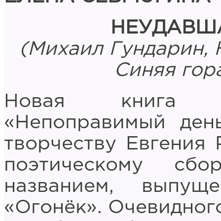
НЕУДАВШ
(Михаил Гундарин, 
Синяя гора,
Новая книга М
«Непоправимый ден
творчеству Евгения Р
поэтическому сб
названием, выпущ
«Огонёк». Очевидного