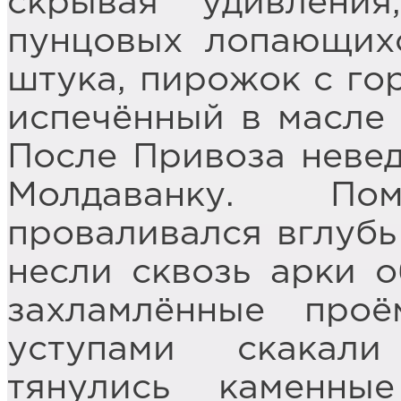
скрывая удивлени
пунцовых лопающих
штука, пирожок с гор
испечённый в масле 
После Привоза невед
Молдаванку. П
проваливался вглубь
несли сквозь арки 
захламлённые про
уступами скакал
тянулись каменны