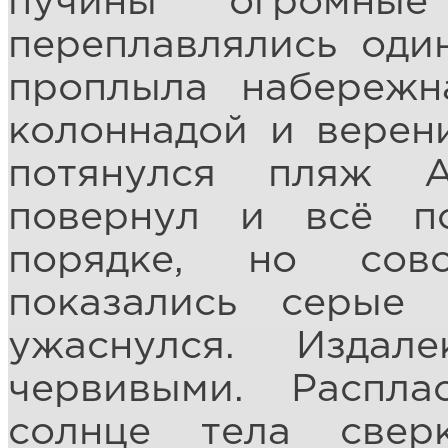
пучины огромны
переплавлялись оди
проплыла набережн
колоннадой и верен
потянулся пляж А
повернул и всё п
порядке, но сов
показались серые
ужаснулся. Издал
червивыми. Распла
солнце тела свер