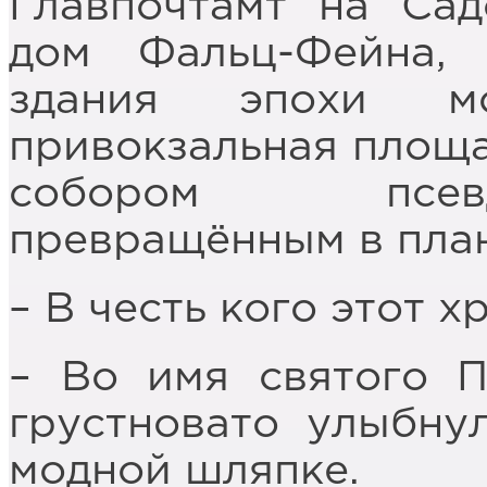
Главпочтамт на Сад
дом Фальц-Фейна, 
здания эпохи мо
привокзальная площа
собором псевд
превращённым в пла
– В честь кого этот 
– Во имя святого П
грустновато улыбну
модной шляпке.